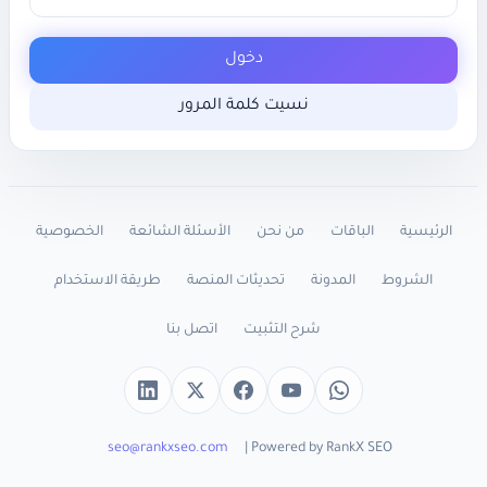
دخول
نسيت كلمة المرور
الرئيسية
الباقات
من نحن
الأسئلة الشائعة
الخصوصية
الشروط
المدونة
تحديثات المنصة
طريقة الاستخدام
شرح التثبيت
اتصل بنا
واتساب
YouTube
X
Facebook
LinkedIn
seo@rankxseo.com
Powered by RankX SEO |