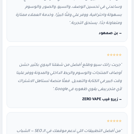
وساعدني في تحسين الوصف، والسيو، والصور، والوسوم
بسهولة واحترافية، ووفر علي وقتًا كبيرًا. وخدمة العملاء ممتازة
ومتعاونة جدًا. يستحق التجربة."
— بن صمهود
⭐⭐⭐⭐⭐
"جربت رانك سيو وطلع أفضل من شغلنا اليدوي بكثير، حسّن
أوصاف المنتجات والوسوم والربط الداخلي والمدونة ووفر علينا
وقت كبير في الكتابة والتعديل. فعلًا منصة تستاهل الاشتراك
لأي متجر يبغى يقوي ظهوره في Google."
— زيرو فيب ZERO VAPE
⭐⭐⭐⭐⭐
"من أفضل التطبيقات اللي تدعم موقعك في الـ SEO — الشباب