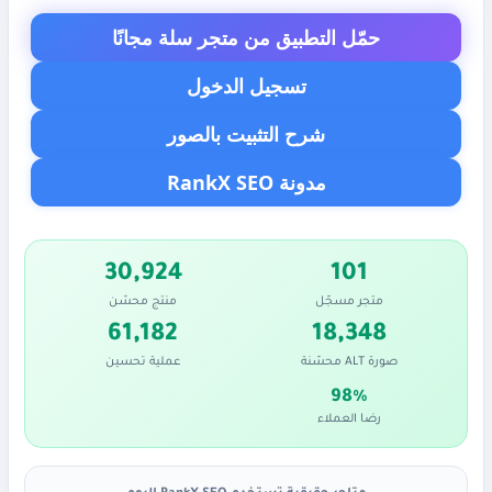
حمّل التطبيق من متجر سلة مجانًا
تسجيل الدخول
شرح التثبيت بالصور
مدونة RankX SEO
30,924
101
متجر مسجّل
منتج محسّن
61,182
18,348
صورة ALT محسّنة
عملية تحسين
98%
رضا العملاء