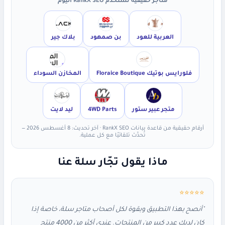
متاجر حقيقية تستخدم RankX SEO اليوم
العربية للعود
بن صمهود
بلاك جير
فلورايس بوتيك Floraice Boutique
المخازن السوداء
متجر عبير ستور
4WD Parts
ليد لايت
أرقام حقيقية من قاعدة بيانات RankX SEO · آخر تحديث: 8 أغسطس 2026 —
تُحدَّث تلقائيًا مع كل عملية.
ماذا يقول تجّار سلة عنا
⭐⭐⭐⭐⭐
"أنصح بهذا التطبيق وبقوة لكل أصحاب متاجر سلة، خاصة إذا
كان لديك عدد كبير من المنتجات. عندي أكثر من 4000 منتج