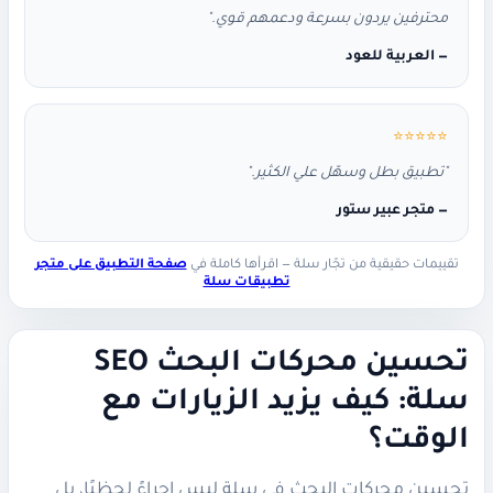
محترفين يردون بسرعة ودعمهم قوي."
— العربية للعود
⭐⭐⭐⭐⭐
"تطبيق بطل وسهّل علي الكثير."
— متجر عبير ستور
تقييمات حقيقية من تجّار سلة — اقرأها كاملة في
صفحة التطبيق على متجر
تطبيقات سلة
تحسين محركات البحث SEO
سلة: كيف يزيد الزيارات مع
الوقت؟
تحسين محركات البحث في سلة ليس إجراءً لحظيًا، بل