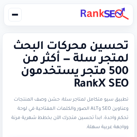
تحسين محركات البحث
لمتجر سلة — أكثر من
500 متجر يستخدمون
RankX SEO
تطبيق سيو متكامل لمتاجر سلة: حسّن وصف المنتجات
وعناوين SEO وALT الصور والكلمات المفتاحية في لوحة
تحكم واحدة. ابدأ تحسين متجرك الآن بخطط شهرية مرنة
وواجهة عربية سهلة.