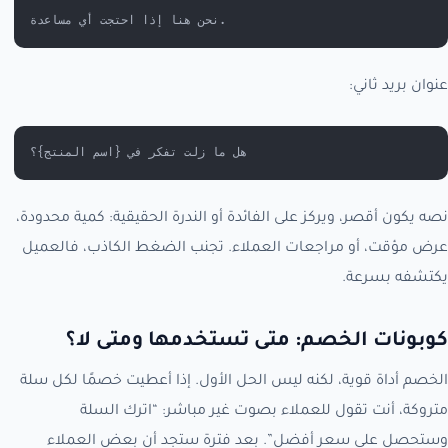
نحن هنا إذا احتجت أي مساعدة.
عنوان بريد ثاني:
هل ما زلت تفكر في {اسم المنتج}؟
نصه يكون أقصر، ويركز على الفائدة أو الندرة الحقيقية: كمية محدودة،
عرض مؤقت، أو مراجعات العملاء. تجنب الضغط الكاذب، فالعميل
يكتشفه بسرعة.
كوبونات الخصم: متى تستخدمها ومتى لا؟
الخصم أداة قوية، لكنه ليس الحل الأول. إذا أعطيت خصمًا لكل سلة
متروكة، أنت تقول للعملاء بصوت غير مباشر: “اترك السلة
وستحصل على سعر أفضل”. بعد فترة ستجد أن بعض العملاء