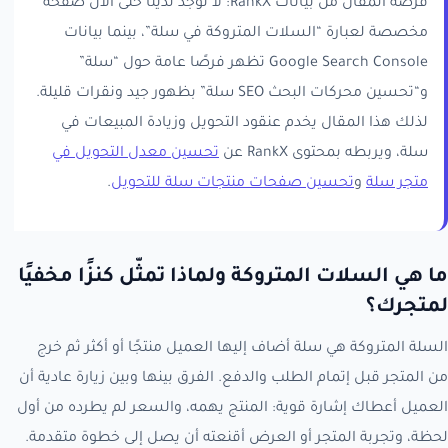
فرصة المقال من بيانات RankX: لا توجد لدينا حتى الآن صفحة
مخصصة لعبارة “السلات المتروكة في سلة”، بينما بيانات
Google Search Console تظهر فرصًا عامة حول “سلة”
و“تحسين محركات البحث SEO سلة” بظهور جيد ونقرات قليلة.
لذلك هذا المقال يخدم عنقود التحويل وزيادة المبيعات في
سلة، ويربطه بمحتوى RankX عن
تحسين معدل التحويل في
متجر سلة
و
تحسين صفحات منتجات سلة للتحويل
.
ما هي السلات المتروكة ولماذا تمثّل كنزًا مخفيًا
لمتجرك؟
السلة المتروكة هي سلة أضاف إليها العميل منتجًا أو أكثر ثم خرج
من المتجر قبل إتمام الطلب والدفع. الفرق بينها وبين زيارة عادية أن
العميل أعطاك إشارة قوية: المنتج يهمه، والسعر لم يطرده من أول
لحظة، وتجربة المتجر أو العرض أقنعته أن يصل إلى خطوة متقدمة.