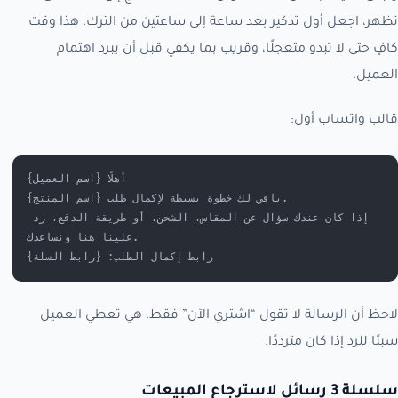
تظهر، اجعل أول تذكير بعد ساعة إلى ساعتين من الترك. هذا وقت
كافٍ حتى لا تبدو متعجلًا، وقريب بما يكفي قبل أن يبرد اهتمام
العميل.
قالب واتساب أول:
أهلًا {اسم العميل}
باقي لك خطوة بسيطة لإكمال طلب {اسم المنتج}.
إذا كان عندك سؤال عن المقاس، الشحن، أو طريقة الدفع، رد 
علينا هنا ونساعدك.
رابط إكمال الطلب: {رابط السلة}
لاحظ أن الرسالة لا تقول “اشتري الآن” فقط. هي تعطي العميل
سببًا للرد إذا كان مترددًا.
سلسلة 3 رسائل لاسترجاع المبيعات