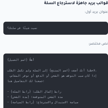
قوالب بريد جاهزة لاسترجاع السلة
عنوان بريد أول:
نسيت شيئًا في سلتك؟
نص مختصر:
أهلًا {اسم العميل}
لاحظنا أنك أضفت {اسم المنتج} إلى السلة ولم تكمل الطلب.
إذا كان سبب التوقف هو الشحن أو الدفع أو توفر المقاس، 
جمعنا لك التفاصيل هنا:
- رابط إكمال الطلب: {رابط السلة}
- مدة الشحن المتوقعة: {مدة الشحن}
- سياسة الاستبدال والاسترجاع: {رابط السياسة}