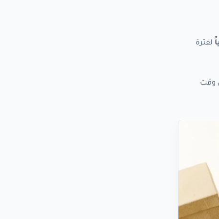
ً
لفترة
ى وقت