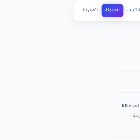
لتثبيت
المدونة
اتصل بنا
 لمدة
60
اسم تجاري — إدخال حتى 5 أسماء مقترحة —