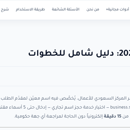
أدوات مجانية
من نحن
الأسئلة الشائعة
طريقة الاستخدام
شرح ا
▾
 عبر المركز السعودي للأعمال، يُخصَّص فيه اسم معيّن لمقدّم الطلب
ريثما يستخرج سجله التجاري. الخطوات باختصار: الدخول إلى business.sa — اختيار خدمة حجز 
ل من
15 دقيقة
إلكترونياً دون الحاجة لمراجعة أي جهة حكومية.