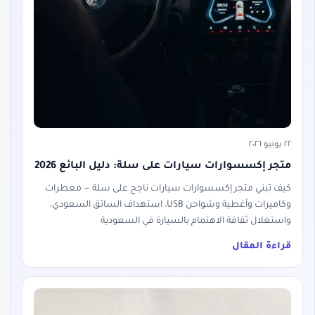
٢٢ يونيو ٢٠٢٦
متجر إكسسوارات سيارات على سلة: دليل البائع 2026
كيف تبني متجر إكسسوارات سيارات ناجح على سلة — معطرات
وكاميرات وأغطية وشواحن USB، استهداف السائق السعودي،
واستغلال ثقافة الاهتمام بالسيارة في السعودية
قراءة المقال