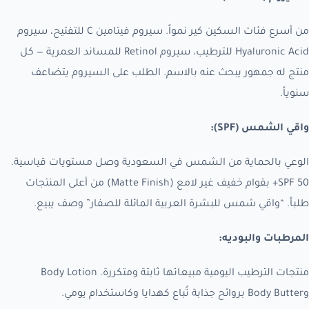
من أسرع فئات السكين كير نمواً. سيروم فيتامين C للتفتيح، سيروم
Hyaluronic Acid للترطيب، سيروم Retinol للمساند العمرية — كل
منتج له جمهور يبحث عنه بالاسم. الطلب على السيروم يتضاعف
سنوياً.
واقي الشمس (SPF):
الوعي بالحماية من الشمس في السعودية وصل مستويات قياسية.
SPF 50+ بقوام خفيف غير لامع (Matte Finish) من أعلى المنتجات
طلباً. “واقي شمس للبشرة العربية المائلة للصفار” وصف يبيع.
المرطبات والبوديه:
منتجات الترطيب اليومية مبيعاتها ثابتة ومتكررة. Body Lotion
وBody Butter بروائح جذابة تُباع كهدايا وكاستخدام يومي.