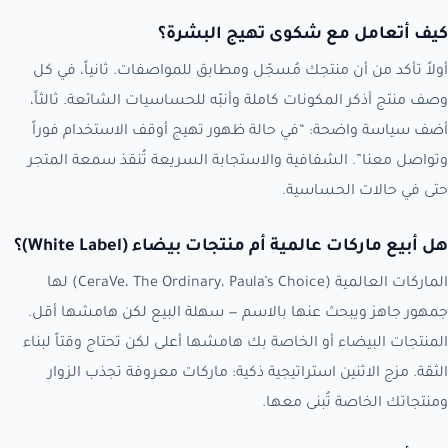
كيف أتعامل مع شكوى تهيج البشرة؟
أولاً تأكد من أن منتجك مُسجّل ومطابق للمواصفات. ثانياً، في كل
وصف منتج أذكر المكونات كاملة وأنبّه للحساسيات الشائعة. ثالثاً،
أضف سياسة واضحة: “في حالة ظهور تهيج أوقف الاستخدام فوراً
وتواصل معنا”. الشفافية والاستجابة السريعة تُنقذ سمعة المتجر
حتى في حالات الحساسية.
هل أبيع ماركات عالمية أم منتجات بيضاء (White Label)؟
الماركات العالمية (CeraVe، The Ordinary، Paula’s Choice) لها
جمهور جاهز ويبحث عنها بالاسم — سهلة البيع لكن هامشها أقل.
المنتجات البيضاء أو الخاصة بك هامشها أعلى لكن تحتاج وقتاً لبناء
الثقة. مزج الاثنين استراتيجية ذكية: ماركات معروفة تجذب الزوار
ومنتجاتك الخاصة تُبنى معها.