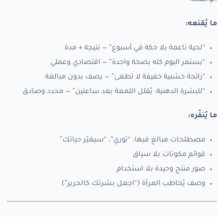
ما يُقنعه:
“لحية ناعمة بلا حكة في أسبوع” — نتيجة + مدة
“يستمر اليوم كله بضخة واحدة” — اقتصادي وعملي
“رائحة خشبية خفيفة لا تطغى” — يصف بدون مبالغة
“للبشرة الدهنية: يُقلل اللمعة بعد ساعتين” — محدد وصادق
ما يُنفّره:
مصطلحات مبالغ فيها: “ثوري”، “سيغيّر حياتك”
قوائم مكونات بلا سياق
صور منتج وحيدة بلا استخدام
وصف يُخاطب المرأة (“اجعل بشرتك كالحرير”)