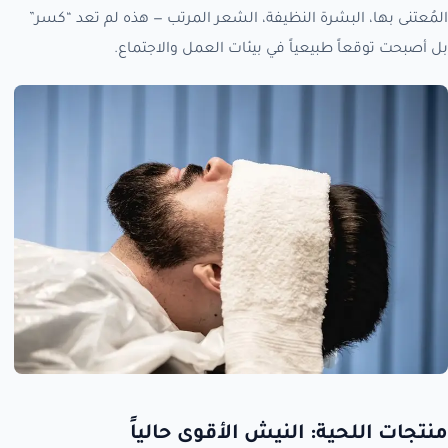
المُعتنى بها، البشرة النظيفة، الشعر المرتب — هذه لم تعد “كسر”
بل أصبحت توقعاً طبيعياً في بيئات العمل والاجتماع.
منتجات اللحية: النيش الأقوى حالياً