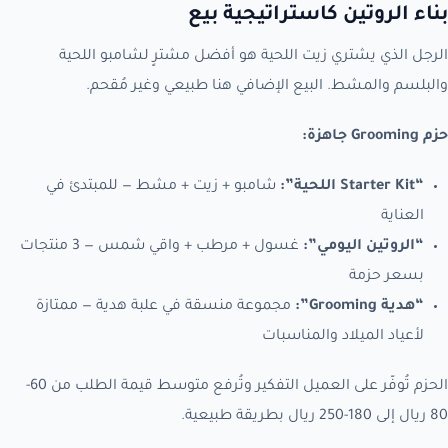
بناء الروتين كاستراتيجية بيع
الرجل الذي يشتري زيت اللحية هو أفضل مشترٍ لشامبو اللحية
والبلسم والمشط. البيع الإضافي هنا طبيعي وغير مُقحم.
حزم Grooming جاهزة:
“Starter Kit اللحية”:
شامبو + زيت + مشط — للمبتدئ في
العناية
“الروتين اليومي”:
غسول + مرطب + واقي شمس — 3 منتجات
بسعر حزمة
“هدية Grooming”:
مجموعة منسقة في علبة هدية — ممتازة
لأعياد الميلاد والمناسبات
الحزم تُوفّر على العميل التفكير وتُرفع متوسط قيمة الطلب من 60-
80 ريال إلى 180-250 ريال بطريقة طبيعية.