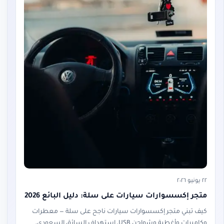
٢٢ يونيو ٢٠٢٦
متجر إكسسوارات سيارات على سلة: دليل البائع 2026
كيف تبني متجر إكسسوارات سيارات ناجح على سلة — معطرات
وكاميرات وأغطية وشواحن USB، استهداف السائق السعودي،