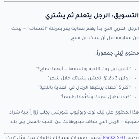
التسويق: الرجل يتعلم ثم يشتري
الرجل العربي الذي بدأ يهتم بعنايته يمر بمرحلة “اكتشاف” — يبحث
عن معلومة قبل أن يبحث عن منتج.
محتوى يُبني جمهوراً:
“الفرق بين زيت اللحية وبلسمها — أيهما تحتاج؟”
“روتين 3 دقائق يُحسّن بشرتك خلال شهر”
“أكثر 5 أخطاء يرتكبها الرجال في العناية باللحية”
“كيف تُطوّل لحيتك وتُكثّفها طبيعياً”
هذا المحتوى على تيك توك ويوتيوب شورتس يجلب زوّاراً بنية شراء
حقيقية — الرجل الذي شاهد فيديوهاتك عن اللحية بالفعل يثق بك.
تطبيق
RankX SEO
يُحسّن صفحات منتجاتك لكلمات بحث مثل “زيت