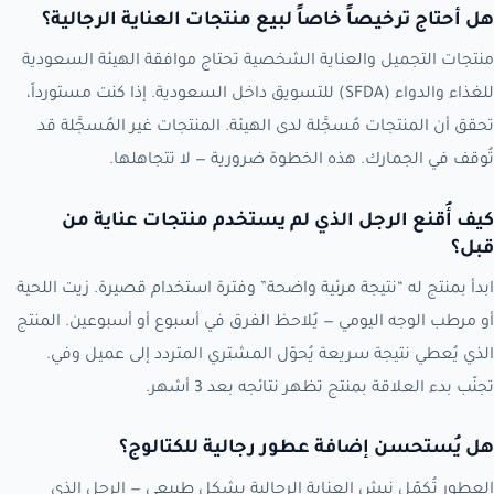
هل أحتاج ترخيصاً خاصاً لبيع منتجات العناية الرجالية؟
منتجات التجميل والعناية الشخصية تحتاج موافقة الهيئة السعودية
للغذاء والدواء (SFDA) للتسويق داخل السعودية. إذا كنت مستورداً،
تحقق أن المنتجات مُسجَّلة لدى الهيئة. المنتجات غير المُسجَّلة قد
تُوقف في الجمارك. هذه الخطوة ضرورية — لا تتجاهلها.
كيف أُقنع الرجل الذي لم يستخدم منتجات عناية من
قبل؟
ابدأ بمنتج له “نتيجة مرئية واضحة” وفترة استخدام قصيرة. زيت اللحية
أو مرطب الوجه اليومي — يُلاحظ الفرق في أسبوع أو أسبوعين. المنتج
الذي يُعطي نتيجة سريعة يُحوّل المشتري المتردد إلى عميل وفي.
تجنّب بدء العلاقة بمنتج تظهر نتائجه بعد 3 أشهر.
هل يُستحسن إضافة عطور رجالية للكتالوج؟
العطور تُكمّل نيش العناية الرجالية بشكل طبيعي — الرجل الذي