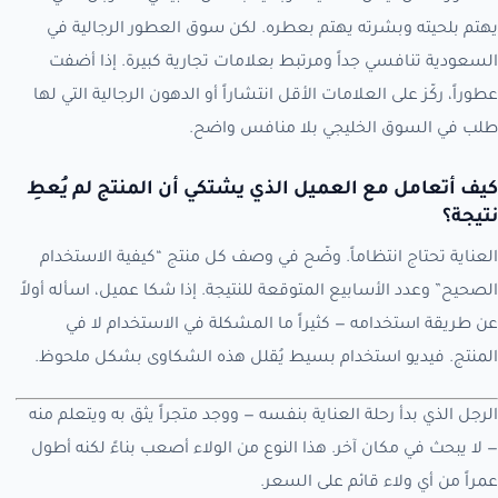
يهتم بلحيته وبشرته يهتم بعطره. لكن سوق العطور الرجالية في
السعودية تنافسي جداً ومرتبط بعلامات تجارية كبيرة. إذا أضفت
عطوراً، ركّز على العلامات الأقل انتشاراً أو الدهون الرجالية التي لها
طلب في السوق الخليجي بلا منافس واضح.
كيف أتعامل مع العميل الذي يشتكي أن المنتج لم يُعطِ
نتيجة؟
العناية تحتاج انتظاماً. وضّح في وصف كل منتج “كيفية الاستخدام
الصحيح” وعدد الأسابيع المتوقعة للنتيجة. إذا شكا عميل، اسأله أولاً
عن طريقة استخدامه — كثيراً ما المشكلة في الاستخدام لا في
المنتج. فيديو استخدام بسيط يُقلل هذه الشكاوى بشكل ملحوظ.
الرجل الذي بدأ رحلة العناية بنفسه — ووجد متجراً يثق به ويتعلم منه
— لا يبحث في مكان آخر. هذا النوع من الولاء أصعب بناءً لكنه أطول
عمراً من أي ولاء قائم على السعر.