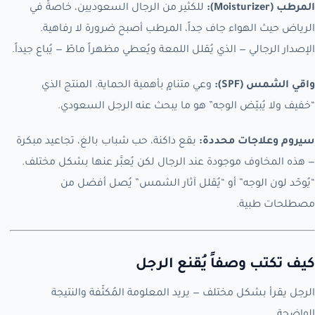
المرطب (Moisturizer):
للكثير من الرجال السعوديين، خاصةً في
الرياض حيث الهواء جاف جداً، المرطب أصبح ضرورة لا رفاهية.
الإصدار الرجالي — الذي يُقلل اللمعة ويُعطي مظهراً ماطّ — يُباع جيداً.
واقي الشمس (SPF):
وعي متنامٍ بأهمية الحماية. المنتج الذي
“خفيف ولا يُبيّض الوجه” هو ما يبحث عنه الرجل السعودي.
سيروم وعلاجات محددة:
بقع داكنة، حب شباب بالغ، تجاعيد مبكرة
— هذه المخاوف موجودة عند الرجال لكن يُعبَّر عنها بشكل مختلف.
“يُوحّد لون الوجه” أو “يُقلل آثار الشمس” يُصل أفضل من
مصطلحات طبية.
كيف تكتب وصفاً يُقنع الرجل
الرجل يقرأ بشكل مختلف — يريد المعلومة المُكثّفة والنتيجة
الواضحة.