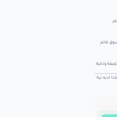
فر
سوق قائم
خفيفة وذكية.
ا لديه نية