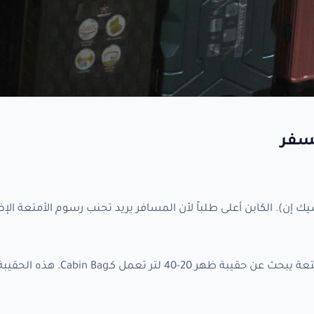
لسفر
ت بين Cabin (مقصورة) وChecked (شيك إن). الكابن أعلى طلباً لأن المسافر يريد تجنب رسوم الأمتعة
المسافر الخفيف الذي يسافر بغير تسجيل أمتعة يبحث عن حقيبة ظهر 20