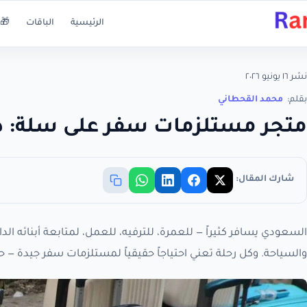
الرئيسية
الباقات
🎁 
نشر ١٦ يونيو ٢٠٢٦
بقلم:
محمد القحطاني
متجر مستلزمات سفر على سلة: دليل 
شارك المقال:
السعودي يسافر كثيراً — للعمرة، للترفيه، للعمل، لمتابعة أبنائه ا
والسياحة. وكل رحلة تعني احتياجاً حقيقياً لمستلزمات سفر جيدة — ح