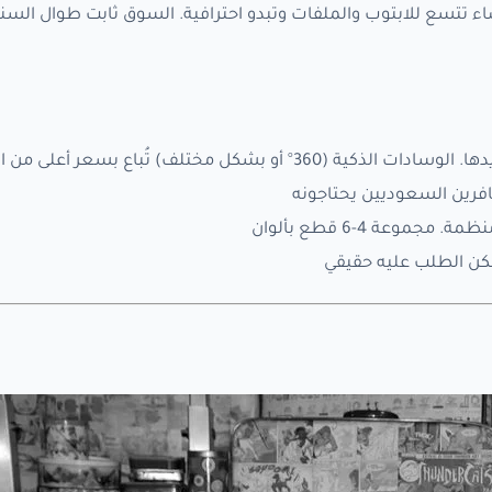
ء تتسع للابتوب والملفات وتبدو احترافية. السوق ثابت طوال السنة
شكل مختلف) تُباع بسعر أعلى من الكلاسيكية
فرين السعوديين يحتاجونه
جموعة 4-6 قطع بألوان
 لكن الطلب عليه حقيقي