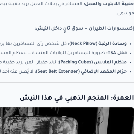
حقيبة اللابتوب والعمل:
المسافر في رحلات العمل يريد حقيبة بيضا
موسمي.
إكسسوارات الطيران — سوق ثانٍ داخل النيش:
وسادة الرقبة (Neck Pillow):
كل شخص رأى المسافرين بها يريدها. الوسادات الذكية (360° أو ب
قفل TSA:
ضرورة للمسافرين للولايات المتحدة — معظم المسا
منظم الملابس (Packing Cubes):
ترند حقيقي لمن يريد حقيبة منظمة. م
حزام المقعد الإضافي (Seat Belt Extender):
لا يُعلن عنه أحد
العمرة: المنجم الذهبي في هذا النيش