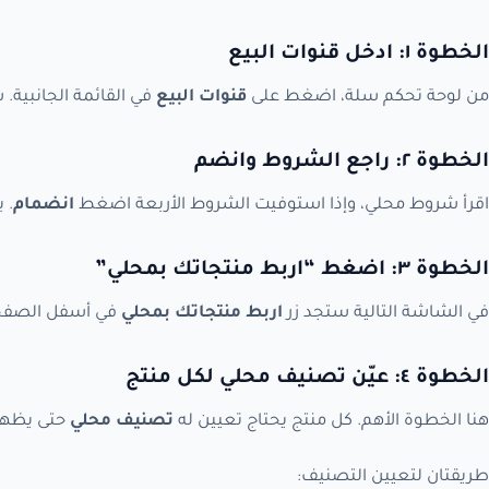
الخطوة ١: ادخل قنوات البيع
من لوحة تحكم سلة، اضغط على
قنوات البيع
في القائمة الجانبية.
الخطوة ٢: راجع الشروط وانضم
اقرأ شروط محلي، وإذا استوفيت الشروط الأربعة اضغط
انضمام
. 
الخطوة ٣: اضغط “اربط منتجاتك بمحلي”
في الشاشة التالية ستجد زر
اربط منتجاتك بمحلي
في أسفل الصفحة
الخطوة ٤: عيّن تصنيف محلي لكل منتج
هنا الخطوة الأهم. كل منتج يحتاج تعيين له
تصنيف محلي
حتى يظهر 
طريقتان لتعيين التصنيف: