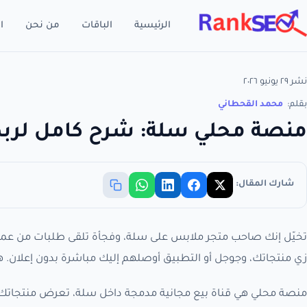
الرئيسية
الباقات
من نحن
ا
نشر ٢٩ يونيو ٢٠٢٦
بقلم:
محمد القحطاني
منصة محلي سلة: شرح كامل لربط
شارك المقال:
تخيّل إنك صاحب متجر ملابس على سلة، وفجأة تلقى طلبات من عملا
زي منتجاتك، وجوجل أو التطبيق أوصلهم إليك مباشرة بدون إعلان. هذ