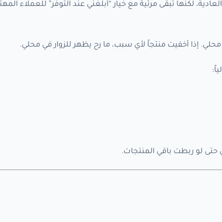
عادية، لكنها تبقى مرئية مع خيار “أبلغني عند التوفر” للعملاء المهتم
محلي. إذا أخفيت منتجاً لأي سبب، ما رح يظهر للزوار في محلي.
ً:
ي حتى لو ربطت باقي المنتجات.