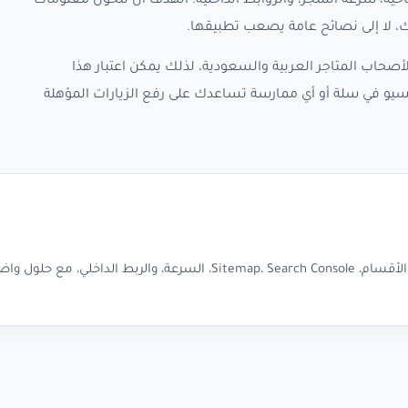
حية، سرعة المتجر، والروابط الداخلية. الهدف أن تتحول معلومات
، لا إلى نصائح عامة يصعب تطبيقها.
صحاب المتاجر العربية والسعودية، لذلك يمكن اعتبار هذا
سيو في سلة أو أي ممارسة تساعدك على رفع الزيارات المؤهلة
دليل عملي لأهم أخطاء السيو في سلة: وصف المنتجات، الميتا، الصور، الأقسام، Sitemap، Search Console، السرعة، والربط الد