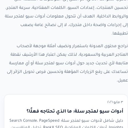
تحسين المنتجات، إعدادات السيو، الكلمات المفتاحية، سرعة المتجر،
والروابط الداخلية. الهدف أن تتحول معلومات أدوات سيو لمتجر سلة
إلى إجراءات واضحة داخل متجرك، لا إلى نصائح عامة يصعب
تطبيقها.
نراجع محتوى المدونة باستمرار ونضيف أمثلة موجهة لأصحاب
المتاجر العربية والسعودية، لذلك يمكن اعتبار هذا الأرشيف نقطة
متابعة لأي تحديث جديد حول أدوات سيو لمتجر سلة أو أي ممارسة
تساعدك على رفع الزيارات المؤهلة وتحسين فرص تحويل الزائر إلى
عميل.
٣ مايو ٢٠٢٦
أدوات سيو لمتجر سلة: ما الذي تحتاجه فعلًا؟
دليل شامل لأدوات سيو لمتجر سلة: Search Console، PageSpeed
Insights، أدوات الكلمات المفتاحية، RankX SEO، تحليل المنافسين،