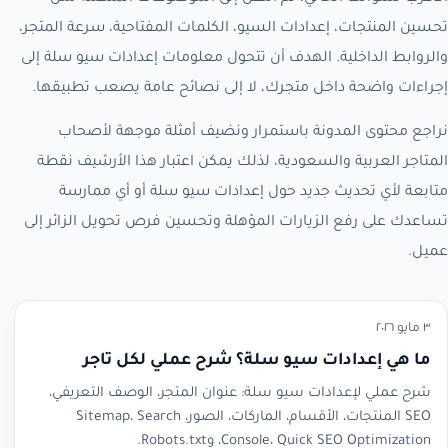
تحسين المنتجات، إعدادات السيو، الكلمات المفتاحية، سرعة المتجر،
والروابط الداخلية. الهدف أن تتحول معلومات إعدادات سيو سلة إلى
إجراءات واضحة داخل متجرك، لا إلى نصائح عامة يصعب تطبيقها.
نراجع محتوى المدونة باستمرار ونضيف أمثلة موجهة لأصحاب
المتاجر العربية والسعودية، لذلك يمكن اعتبار هذا الأرشيف نقطة
متابعة لأي تحديث جديد حول إعدادات سيو سلة أو أي ممارسة
تساعدك على رفع الزيارات المؤهلة وتحسين فرص تحويل الزائر إلى
عميل.
٣ مايو ٢٠٢٦
ما هي إعدادات سيو سلة؟ شرح عملي لكل تاجر
شرح عملي لإعدادات سيو سلة: عنوان المتجر، الوصف التعريفي،
SEO المنتجات، الأقسام، الماركات، الصور، Sitemap، Search
Console، Quick SEO Optimization، وRobots.txt.