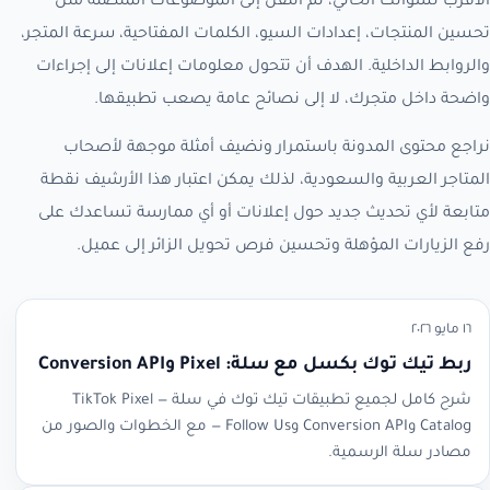
الأقرب لسؤالك الحالي، ثم انتقل إلى الموضوعات المتصلة مثل
تحسين المنتجات، إعدادات السيو، الكلمات المفتاحية، سرعة المتجر،
والروابط الداخلية. الهدف أن تتحول معلومات إعلانات إلى إجراءات
واضحة داخل متجرك، لا إلى نصائح عامة يصعب تطبيقها.
نراجع محتوى المدونة باستمرار ونضيف أمثلة موجهة لأصحاب
المتاجر العربية والسعودية، لذلك يمكن اعتبار هذا الأرشيف نقطة
متابعة لأي تحديث جديد حول إعلانات أو أي ممارسة تساعدك على
رفع الزيارات المؤهلة وتحسين فرص تحويل الزائر إلى عميل.
١٦ مايو ٢٠٢٦
ربط تيك توك بكسل مع سلة: Pixel وConversion API
شرح كامل لجميع تطبيقات تيك توك في سلة — TikTok Pixel
Catalog وConversion API وFollow Us — مع الخطوات والصور من
مصادر سلة الرسمية.