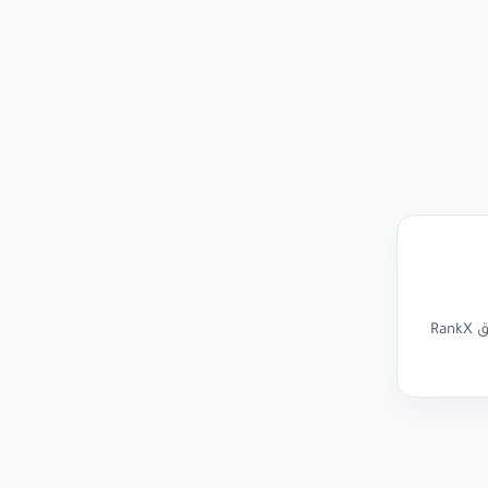
دليل شامل لتحسين محركات البحث SEO لمتجرك على سلة: ما هو السيو، كيف يعمل، وأهم 6 خطوات عملية لظهور متجرك في Google مع تطبيق RankX