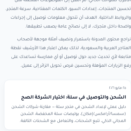
الأقرب لسؤالك الحالي، ثم انتقل إلى الموضوعات المتصلة مثل
تحسين المنتجات، إعدادات السيو، الكلمات المفتاحية، سرعة المتجر،
والروابط الداخلية. الهدف أن تتحول معلومات توصيل إلى إجراءات
واضحة داخل متجرك، لا إلى نصائح عامة يصعب تطبيقها.
نراجع محتوى المدونة باستمرار ونضيف أمثلة موجهة لأصحاب
المتاجر العربية والسعودية، لذلك يمكن اعتبار هذا الأرشيف نقطة
متابعة لأي تحديث جديد حول توصيل أو أي ممارسة تساعدك على
رفع الزيارات المؤهلة وتحسين فرص تحويل الزائر إلى عميل.
٢٥ مايو ٢٠٢٦
الشحن والتوصيل في سلة: اختيار الشركة الصح
دليل عملي لإعداد الشحن في متجر سلة — مقارنة شركات الشحن
(سمسا/أرامكس/إمكان)، بوليصات سلة المخفضة، الشحن
المجاني الذكي، تتبع الشحنات، والتعامل مع الشحنات التالفة.