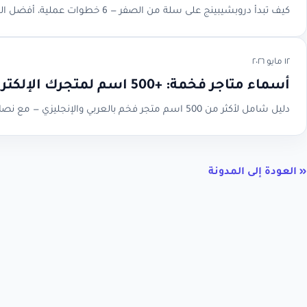
كيف تبدأ دروبشيبينج على سلة من الصفر — 6 خطوات عملية، أفضل الموردين للسوق السعودي، مزايا وعيوب، وأسرار النجاح التي لا تجدها في مكان آخر
١٢ مايو ٢٠٢٦
أسماء متاجر فخمة: +500 اسم لمتجرك الإلكتروني
دليل شامل لأكثر من 500 اسم متجر فخم بالعربي والإنجليزي — مع نصائح اختيار الاسم المثالي الذي يعكس هوية متجرك ويجذب العملاء
« العودة إلى المدونة