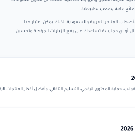
حية، سرعة المتجر، والروابط الداخلية. الهدف أن تتحول معلومات
 نصائح عامة يصعب تطبيقها.
صحاب المتاجر العربية والسعودية، لذلك يمكن اعتبار هذا
مال أو أي ممارسة تساعدك على رفع الزيارات المؤهلة وتحسين
لى سلة — إضافة ملفات PDF والكورسات والقوالب، حماية المحتوى الرقمي، التسليم التلقائي، وأفضل أفكار المنتجات ا