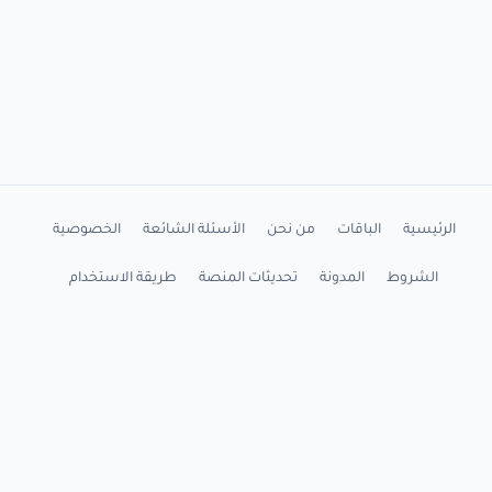
الرئيسية
الباقات
من نحن
الأسئلة الشائعة
الخصوصية
الشروط
المدونة
تحديثات المنصة
طريقة الاستخدام
شرح التثبيت
اتصل بنا
واتساب
YouTube
X
Facebook
LinkedIn
seo@rankxseo.com
Powered by RankX SEO |