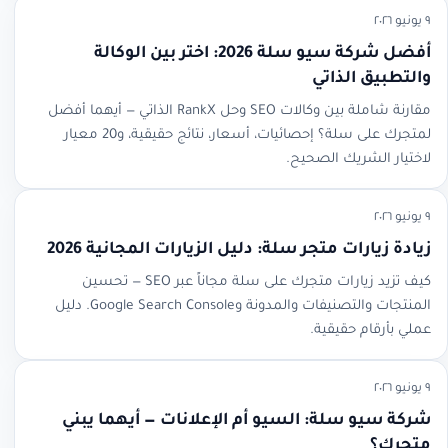
٩ يونيو ٢٠٢٦
أفضل شركة سيو سلة 2026: اختر بين الوكالة
والتطبيق الذاتي
مقارنة شاملة بين وكالات SEO وحل RankX الذاتي — أيهما أفضل
لمتجرك على سلة؟ إحصائيات، أسعار، نتائج حقيقية، و20 معيار
لاختيار الشريك الصحيح.
٩ يونيو ٢٠٢٦
زيادة زيارات متجر سلة: دليل الزيارات المجانية 2026
كيف تزيد زيارات متجرك على سلة مجاناً عبر SEO — تحسين
المنتجات والتصنيفات والمدونة وGoogle Search Console. دليل
عملي بأرقام حقيقية.
٩ يونيو ٢٠٢٦
شركة سيو سلة: السيو أم الإعلانات — أيهما يبني
متجرك؟