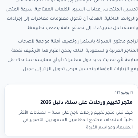
الأقرب لسؤالك الحالي، ثم انتقل إلى الموضوعات المتصلة مثل
تحسين المنتجات، إعدادات السيو، الكلمات المفتاحية، سرعة المتجر،
والروابط الداخلية. الهدف أن تتحول معلومات مغامرات إلى إجراءات
واضحة داخل متجرك، لا إلى نصائح عامة يصعب تطبيقها.
نراجع محتوى المدونة باستمرار ونضيف أمثلة موجهة لأصحاب
المتاجر العربية والسعودية، لذلك يمكن اعتبار هذا الأرشيف نقطة
متابعة لأي تحديث جديد حول مغامرات أو أي ممارسة تساعدك على
رفع الزيارات المؤهلة وتحسين فرص تحويل الزائر إلى عميل.
١٦ يونيو ٢٠٢٦
متجر تخييم ورحلات على سلة: دليل 2026
كيف تبني متجر تخييم ورحلات ناجح على سلة — المنتجات الأكثر
طلباً، استهداف مجتمع المغامرين السعوديين، التصوير في
الطبيعة، ومواسم الذروة