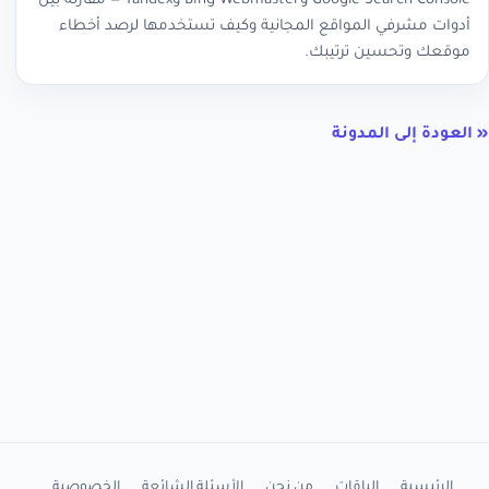
Google Search Console وBing Webmaster وYandex — مقارنة بين
أدوات مشرفي المواقع المجانية وكيف تستخدمها لرصد أخطاء
موقعك وتحسين ترتيبك.
« العودة إلى المدونة
الرئيسية
الباقات
من نحن
الأسئلة الشائعة
الخصوصية