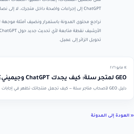
مثل تحسين المنتجات، إعدادات السيو، الكلمات المفتا
ChatGPT إلى إجراءات واضحة داخل متجرك، لا إلى نصائح عامة يصعب تطبيقها.
نراجع محتوى المدونة باستمرار ونضيف أمثلة موجهة لأ
تحويل الزائر إلى عميل.
١٤ مايو ٢٠٢٦
GEO لمتجر سلة: كيف يجدك ChatGPT وجيميني؟
دليل GEO لأصحاب متاجر سلة — كيف تجعل منتجاتك تظهر في إجابات الذكاء الاصطناعي وكيف تبني محتوى يثق فيه ChatGPT وجوجل Gemini.
« العودة إلى المدونة