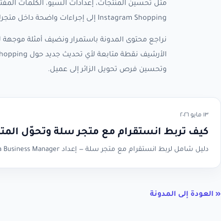
مثل تحسين المنتجات، إعدادات السيو، الكلمات المفتا
Instagram Shopping إلى إجراءات واضحة داخل متجرك، لا إلى نصائح عامة يصعب تطبيقها.
نراجع محتوى المدونة باستمرار ونضيف أمثلة موجهة لأ
وتحسين فرص تحويل الزائر إلى عميل.
١٣ مايو ٢٠٢٦
كيف تربط انستقرام مع متجر سلة وتحوّل المت
دليل شامل لربط انستقرام مع متجر سلة — إعداد Meta Business Manager وكاتالوج المنتجات وInstagram Shopping لتحويل متابعيك لعملاء.
« العودة إلى المدونة