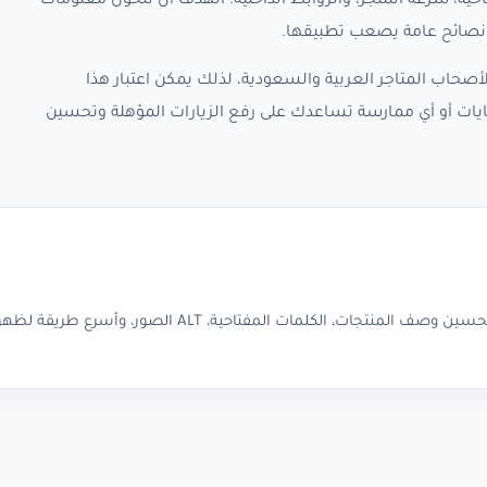
حية، سرعة المتجر، والروابط الداخلية. الهدف أن تتحول معلومات
صحاب المتاجر العربية والسعودية، لذلك يمكن اعتبار هذا
نقطة متابعة لأي تحديث جديد حول SEO العبايات أو أي ممارسة تساعدك على رفع الزيارات المؤهلة وتحسين
دليل شامل لتحسين محركات البحث لمتاجر العبايات على منصة سلة: تحسين وصف المنتجات، الكلمات المفتاحية، ALT ا