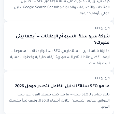
كيف تزيد زيارات متجرك على سلة مجاناً عبر SEO — تحسين
المنتجات والتصنيفات والمدونة وGoogle Search Console. دليل
عملي بأرقام حقيقية.
٩ يونيو ٢٠٢٦
شركة سيو سلة: السيو أم الإعلانات — أيهما يبني
متجرك؟
مقارنة شاملة بين الاستثمار في SEO سلة والإعلانات المدفوعة —
أيهما أفضل عائداً للتاجر السعودي؟ أرقام حقيقية وخطوات عملية
للبدء بنفسك.
٩ يونيو ٢٠٢٦
ما هو SEO سلة؟ الدليل الكامل لتصدر جوجل 2026
دليل شامل لـ SEO سلة — ما هو، كيف يعمل، الفرق عن سيو
المواقع، عناصر التحسين الثلاثة، أخطاء الـ 80%، وكيف تبدأ بنفسك
اليوم.