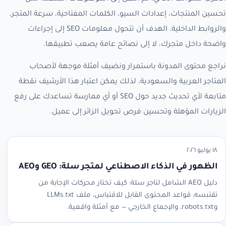
تحسين المنتجات، إعدادات السيو، الكلمات المفتاحية، سرعة المتجر،
والروابط الداخلية. الهدف أن تتحول معلومات SEO إلى إجراءات
واضحة داخل متجرك، لا إلى نصائح عامة يصعب تطبيقها.
نراجع محتوى المدونة باستمرار ونضيف أمثلة موجهة لأصحاب
المتاجر العربية والسعودية، لذلك يمكن اعتبار هذا الأرشيف نقطة
متابعة لأي تحديث جديد حول SEO أو أي ممارسة تساعدك على رفع
الزيارات المؤهلة وتحسين فرص تحويل الزائر إلى عميل.
١٨ يوليو ٢٠٢٦
الظهور في الذكاء الاصطناعي لمتجر سلة: GEO وAEO
دليل AEO الشامل لتاجر سلة: كيف تختار محركات الإجابة من
تقتبسه، قواعد المحتوى القابل للاقتباس، ملف LLMs.txt
وrobots.txt، والإجماع الخارجي — مع أمثلة واقعية.