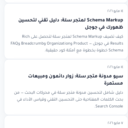
١٤ مايو ٢٠٢٦
Schema Markup لمتجر سلة: دليل تقني لتحسين
ظهورك في جوجل
كيف تضيف Schema Markup لمتجر سلة لتحصل على Rich
Results في جوجل — Product وOrganization وBreadcrumb وFAQ
Schema خطوة بخطوة مع أمثلة كود حقيقية.
١٤ مايو ٢٠٢٦
سيو مدونة متجر سلة: زوار دائمون ومبيعات
مستمرة
دليل شامل لتحسين مدونة متجر سلة في محركات البحث — من
بحث الكلمات المفتاحية حتى التحسين التقني وقياس الأداء في
Search Console.
٧ مايو ٢٠٢٦