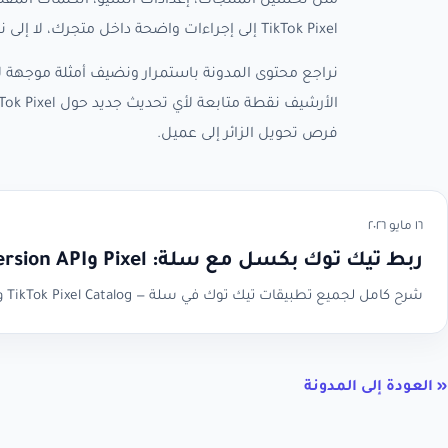
مثل تحسين المنتجات، إعدادات السيو، الكلمات المفتا
TikTok Pixel إلى إجراءات واضحة داخل متجرك، لا إلى نصائح عامة يصعب تطبيقها.
نراجع محتوى المدونة باستمرار ونضيف أمثلة موجهة لأ
فرص تحويل الزائر إلى عميل.
١٦ مايو ٢٠٢٦
ربط تيك توك بكسل مع سلة: Pixel وConversion API
شرح كامل لجميع تطبيقات تيك توك في سلة — TikTok Pixel Catalog وConversion API وFollow Us — مع الخطوات والصور من مصادر سلة الرسمية.
« العودة إلى المدونة