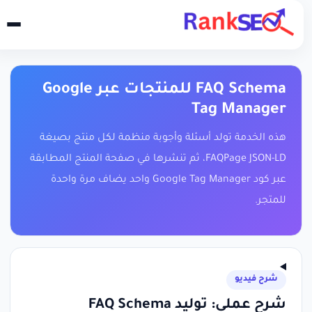
FAQ Schema للمنتجات عبر Google
Tag Manager
هذه الخدمة تولد أسئلة وأجوبة منظمة لكل منتج بصيغة
FAQPage JSON-LD، ثم تنشرها في صفحة المنتج المطابقة
عبر كود Google Tag Manager واحد يضاف مرة واحدة
للمتجر.
شرح فيديو
شرح عملي: توليد FAQ Schema