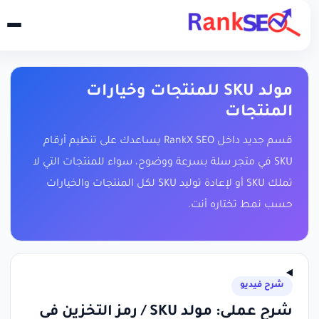
مولد SKU للمنتجات وخيارات
المنتجات
قسم جديد داخل RankX SEO يساعدك على تنظيم أرقام
SKU في متجر سلة بسرعة ووضوح، سواء للمنتجات التي لا
تملك SKU أو لإعادة توليد SKU لكل المنتجات والخيارات
حسب نمط تختاره أنت.
شرح فيديو
شرح عملي: مولد SKU / رمز التخزين في