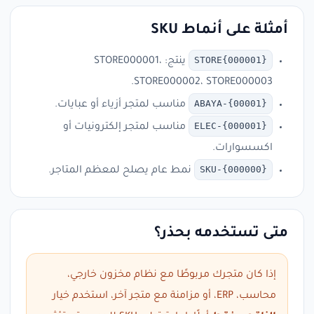
أمثلة على أنماط SKU
STORE{000001}
ينتج: STORE000001،
STORE000002، STORE000003.
ABAYA-{00001}
مناسب لمتجر أزياء أو عبايات.
ELEC-{000001}
مناسب لمتجر إلكترونيات أو
اكسسوارات.
SKU-{000000}
نمط عام يصلح لمعظم المتاجر.
متى تستخدمه بحذر؟
إذا كان متجرك مربوطًا مع نظام مخزون خارجي،
محاسب، ERP، أو مزامنة مع متجر آخر، استخدم خيار