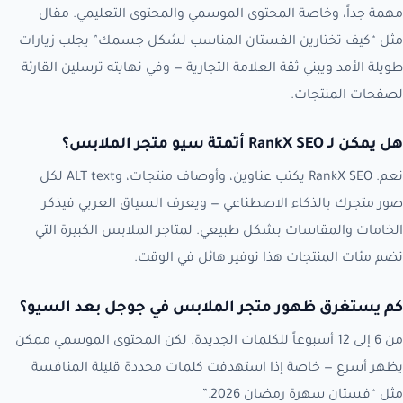
مهمة جداً، وخاصة المحتوى الموسمي والمحتوى التعليمي. مقال
مثل “كيف تختارين الفستان المناسب لشكل جسمك” يجلب زيارات
طويلة الأمد ويبني ثقة العلامة التجارية — وفي نهايته ترسلين القارئة
لصفحات المنتجات.
هل يمكن لـ RankX SEO أتمتة سيو متجر الملابس؟
نعم. RankX SEO يكتب عناوين، وأوصاف منتجات، وALT text لكل
صور متجرك بالذكاء الاصطناعي — ويعرف السياق العربي فيذكر
الخامات والمقاسات بشكل طبيعي. لمتاجر الملابس الكبيرة التي
تضم مئات المنتجات هذا توفير هائل في الوقت.
كم يستغرق ظهور متجر الملابس في جوجل بعد السيو؟
من 6 إلى 12 أسبوعاً للكلمات الجديدة. لكن المحتوى الموسمي ممكن
يظهر أسرع — خاصة إذا استهدفت كلمات محددة قليلة المنافسة
مثل “فستان سهرة رمضان 2026.”