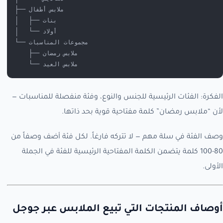
├── ملابس أطفال
│   ├── بنات
│   └── أولاد
└── مجموعات المناسبات
    ├── ملابس رمضان
    └── ملابس العيد
الفكرة: الفئات الرئيسية للجنس والنوع، وفئة منفصلة للمناسبات —
لأن “ملابس رمضان” كلمة مفتاحية قوية بحد ذاتها.
وصف الفئة في سلة مهم — لا تتركه فارغاً. لكل فئة أضف وصفاً من
80-100 كلمة يتضمن الكلمة المفتاحية الرئيسية للفئة في الجملة
الأولى.
أوصاف المنتجات التي تبيع الملابس عبر جوجل