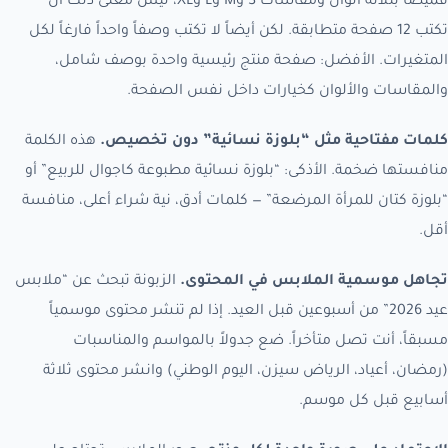
قميصاً بثلاثة ألوان ومقاسات S وM وL وXL، ليس معنى ذلك أن
تكتب 12 صفحة متطابقة. لكن أيضاً لا تكتب وصفاً واحداً فارغاً لكل
المتغيرات. الأفضل: صفحة منتج رئيسية واحدة بوصف شامل،
والمقاسات والألوان كخيارات داخل نفس الصفحة.
كلمات مفتاحية مثل “بلوزة نسائية” دون تخصيص.
هذه الكلمة
منافستها ضخمة. الأذكى: “بلوزة نسائية مطبوعة كاجوال للربيع” أو
“بلوزة كتان للمرأة المرضعة” — كلمات أدق، نية شراء أعلى، منافسة
أقل.
تجاهل موسمية الملابس في المحتوى.
الزبونة تبحث عن “ملابس
عيد 2026” من أسبوعين قبل العيد. إذا لم تنشر محتوى موسمياً
مسبقاً، أنت تصل متأخراً. ضع جدولاً بالمواسم والمناسبات
(رمضان، أعياد، الرياض سيزن، اليوم الوطني) وانشر محتوى ثلاثة
أسابيع قبل كل موسم.