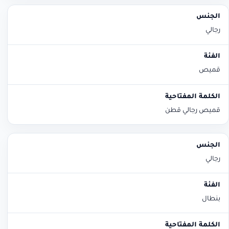
رجالي
قميص
قميص رجالي قطن
رجالي
بنطال