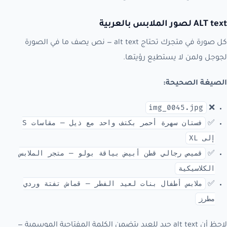
ALT text لصور الملابس بالعربية
كل صورة في متجرك تحتاج alt text — نص يصف ما في الصورة
لجوجل ولمن لا يستطيع رؤيتها.
الصيغة الصحيحة:
img_0045.jpg
❌
فستان سهرة أحمر بكتف واحد مع ذيل — مقاسات S
✅
إلى XL
قميص رجالي قطن أبيض بياقة بولو — متجر الملابس
✅
الكلاسيكية
ملابس أطفال بنات لعيد الفطر — قماش تفتة وردي
✅
مطرز
لاحظ أن alt text جيد للعيد يتضمن الكلمة المفتاحية الموسمية —