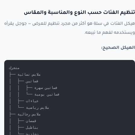
تنظيم الفئات حسب النوع والمناسبة والمقاس
هيكل الفئات في سلة هو أكثر من مجرد تنظيم للعرض — جوجل يقرأه
ويستخدمه لفهم ما تبيعه.
الهيكل الصحيح:
متجرك
├── ملابس نسائية
│   ├── فساتين
│   │   ├── فساتين سهرة
│   │   └── فساتين يومية
│   ├── عباءات
│   └── ملابس رياضية
├── ملابس رجالية
│   ├── قمصان
│   ├── بناطيل
│   └── دشاديش