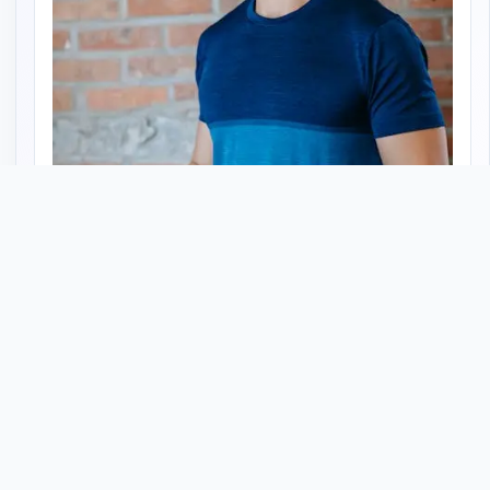
٢٤ مايو ٢٠٢٦
سيو متجر المكملات الغذائية على سلة: تصدر جوجل
دليل عملي لتحسين ظهور متجر المكملات في جوجل — الكلمات
الصح، أوصاف تلتزم باشتراطات الهيئة، جداول المكونات، ومحتوى