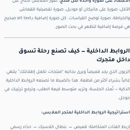
الاعتماد على صورة واحدة لكل منتج.
صور الملابس تحتاج على
الأقل: صورة على مانيكان أو موديل، صورة تفصيلية للقماش
والخياطة، صورة توضح القياسات. كل صورة إضافية بـalt text صحيح
هي فرصة إضافية لتظهر في بحث الصور.
الروابط الداخلية — كيف تصنع رحلة تسوق
داخل متجرك
الزبون الذي يجد قميصاً ويرى بجانبه “منتجات تكمل إطلالتك” ينتهي
غالباً بشراء أكثر من قطعة. هذا بالضبط ما تصنعه الروابط الداخلية
الذكية — تُمدّد الجلسة، وتزيد متوسط قيمة الطلب، وترفع ترتيبك في
جوجل.
استراتيجية الروابط الداخلية لمتجر الملابس:
اربط الفئات المتكاملة: قميص → بنطال كلاسيك → حذاء رسمي