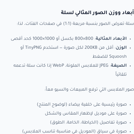
أبعاد ووزن الصور المثالي لسلة
سلة تعرض الصور بنسبة مربعة (1:1) في صفحات الفئات، لذا:
الأبعاد المثالية
: 800×800 بكسل أو 1000×1000 كحد أقصى
الوزن
: أقل من 200KB لكل صورة — استخدم TinyPNG أو
Squoosh للضغط
الصيغة
: JPEG للملابس الملونة، WebP إذا كانت سلة تدعمه
تلقائياً
صور الملابس التي ترفع المبيعات والسيو معاً:
صورة رئيسية على خلفية بيضاء (لوضوح المنتج)
صورة على موديل لإظهار المقاس والشكل
صورة تفاصيل (الخياطة، الخامة، الطوق)
صورة في سياق (الموديل في مناسبة تناسب الملابس)