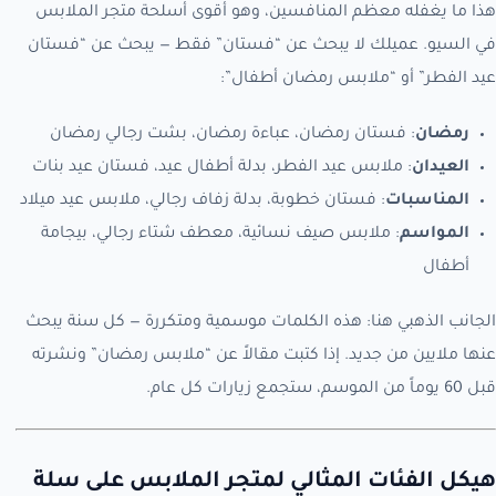
هذا ما يغفله معظم المنافسين، وهو أقوى أسلحة متجر الملابس
في السيو. عميلك لا يبحث عن “فستان” فقط — يبحث عن “فستان
عيد الفطر” أو “ملابس رمضان أطفال”:
رمضان
: فستان رمضان، عباءة رمضان، بشت رجالي رمضان
العيدان
: ملابس عيد الفطر، بدلة أطفال عيد، فستان عيد بنات
المناسبات
: فستان خطوبة، بدلة زفاف رجالي، ملابس عيد ميلاد
المواسم
: ملابس صيف نسائية، معطف شتاء رجالي، بيجامة
أطفال
الجانب الذهبي هنا: هذه الكلمات موسمية ومتكررة — كل سنة يبحث
عنها ملايين من جديد. إذا كتبت مقالاً عن “ملابس رمضان” ونشرته
قبل 60 يوماً من الموسم، ستجمع زيارات كل عام.
هيكل الفئات المثالي لمتجر الملابس على سلة