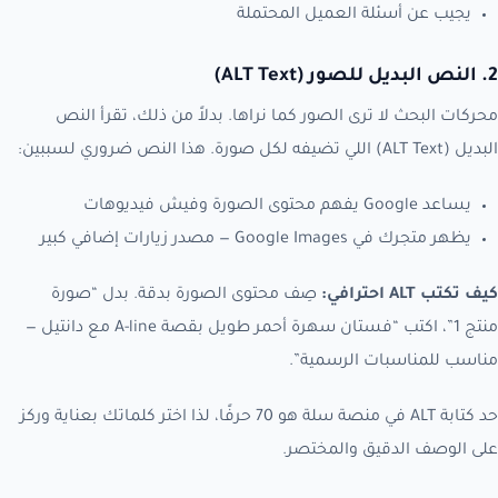
يجيب عن أسئلة العميل المحتملة
2. النص البديل للصور (ALT Text)
محركات البحث لا ترى الصور كما نراها. بدلاً من ذلك، تقرأ النص
البديل (ALT Text) اللي تضيفه لكل صورة. هذا النص ضروري لسببين:
يساعد Google يفهم محتوى الصورة وفيش فيديوهات
يظهر متجرك في Google Images — مصدر زيارات إضافي كبير
كيف تكتب ALT احترافي:
صِف محتوى الصورة بدقة. بدل “صورة
منتج 1”، اكتب “فستان سهرة أحمر طويل بقصة A-line مع دانتيل —
مناسب للمناسبات الرسمية”.
حد كتابة ALT في منصة سلة هو 70 حرفًا، لذا اختر كلماتك بعناية وركز
على الوصف الدقيق والمختصر.