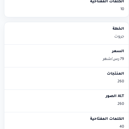
10
جروث
79 رس/شهر
260
260
40