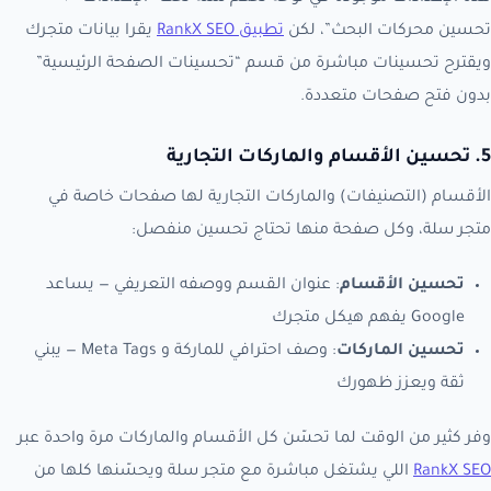
تحسين محركات البحث”، لكن
تطبيق RankX SEO
يقرا بيانات متجرك
ويقترح تحسينات مباشرة من قسم “تحسينات الصفحة الرئيسية”
بدون فتح صفحات متعددة.
5. تحسين الأقسام والماركات التجارية
الأقسام (التصنيفات) والماركات التجارية لها صفحات خاصة في
متجر سلة، وكل صفحة منها تحتاج تحسين منفصل:
تحسين الأقسام
: عنوان القسم ووصفه التعريفي — يساعد
Google يفهم هيكل متجرك
تحسين الماركات
: وصف احترافي للماركة و Meta Tags — يبني
ثقة ويعزز ظهورك
وفر كثير من الوقت لما تحسّن كل الأقسام والماركات مرة واحدة عبر
RankX SEO
اللي يشتغل مباشرة مع متجر سلة ويحسّنها كلها من