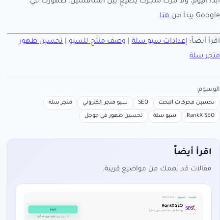
ابدأ اليوم، ولا تترك متجرك يضيع بين المنافسين. ظهورك في
Google يبدأ من
هنا
.
اقرأ أيضاً:
إعدادات سيو سلة
|
وصف منتج للسيو
|
تحسين ظهور
متجر سلة
الوسوم:
تحسين محركات البحث
SEO
سيو متجر إلكتروني
متجر سلة
RankX SEO
سيو سلة
تحسين ظهور في جوجل
اقرأ أيضاً
مقالات قد تهمك من مواضيع قريبة.