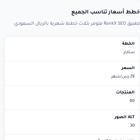
خطط أسعار تناسب الجميع
تطبيق RankX SEO متوفر بثلاث خطط شهرية بالريال السعودي:
الخطة
السعر
المنتجات
ALT الصور
الكلمات المفتاحية
ستارتر
29 رس/شهر
80
30