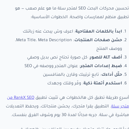
تحسين محركات البحث SEO لمتجر سلة ما هو علم صعب — هو
تطبيق منظم لممارسات واضحة. الخطوات الأساسية:
ابدأ بالكلمات المفتاحية
: اعرف وش يبحث عنه زبائنك
حسّن صفحات المنتجات
: Meta Title، Meta Description،
ووصف المنتج
أضف ALT للصور
: كل صورة تحتاج نص بديل وصفي
ضبط إعدادات المتجر
: عنوان المتجر ووصفه في SEO
حلّل أداءك
: تابع ترتيبك وقارن بالمنافسين
استخدم أتمتة ذكية
: وفّر وقتك وجهدك
أسرع طريقة تطبق كل هالخطوات هي تثبيت تطبيق
RankX SEO من
متجر سلة
. التطبيق يقرا متجرك، يحسّن منتجاتك، ويحفظ التعديلات
مباشرة في سلة. جربه مجانًا لمدة 30 يوم وشوف الفرق بنفسك.