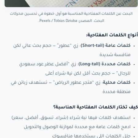
البحث عن الكلمات المفتاحية المناسبة هو أول خطوة في تحسين محركات
البحث. المصدر: Pexels / Tobias Dziuba.
أنواع الكلمات المفتاحية:
كلمات عامة (Short-tail)
: زي “عطور” — حجم بحث عالي لكن
منافسة شديدة
كلمات محددة (Long-tail)
: زي “أفضل عطر عود سعودي
للرجال” — حجم بحث أقل لكن نية شراء أعلى
كلمات محلية
: زي “متجر عطور الرياض” — تستهدف زبائن في
منطقة محددة
كيف تختار الكلمات المفتاحية المناسبة؟
استهدف كلمات فيها نية شراء (شراء، تسوق، أفضل، سعر)
ادمج كلمات عامة مع محددة لموازنة الوصول والتحويل
حلل الكلمات اللي يستخدمها منافسوك