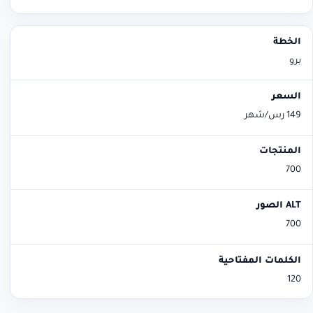
برو
149 رس/شهر
700
700
120