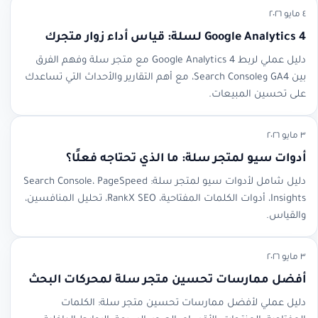
٤ مايو ٢٠٢٦
Google Analytics 4 لسلة: قياس أداء زوار متجرك
دليل عملي لربط Google Analytics 4 مع متجر سلة وفهم الفرق
بين GA4 وSearch Console، مع أهم التقارير والأحداث التي تساعدك
على تحسين المبيعات.
٣ مايو ٢٠٢٦
أدوات سيو لمتجر سلة: ما الذي تحتاجه فعلًا؟
دليل شامل لأدوات سيو لمتجر سلة: Search Console، PageSpeed
Insights، أدوات الكلمات المفتاحية، RankX SEO، تحليل المنافسين،
والقياس.
٣ مايو ٢٠٢٦
أفضل ممارسات تحسين متجر سلة لمحركات البحث
دليل عملي لأفضل ممارسات تحسين متجر سلة: الكلمات