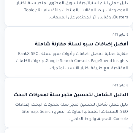
دليل عملي لبناء استراتيجية تسويق المحتوى لمتجر سلة: اختيار
الموضوعات، ربط المقالات بالمنتجات والأقسام، بناء Topic
Clusters، وقياس أثر المحتوى على المبيعات.
٤ مايو ٢٠٢٦
أفضل إضافات سيو لسلة: مقارنة شاملة
مقارنة عملية لأفضل إضافات وأدوات سيو لسلة: RankX SEO،
Google Search Console، PageSpeed Insights، وأدوات الكلمات
المفتاحية، مع طريقة اختيار الأنسب لمتجرك.
٤ مايو ٢٠٢٦
الدليل الشامل لتحسين متجر سلة لمحركات البحث
دليل عملي شامل لتحسين متجر سلة لمحركات البحث: إعدادات
SEO، المنتجات، الأقسام، الماركات، الصور، Sitemap، Search
Console، المدونة، والربط الداخلي.