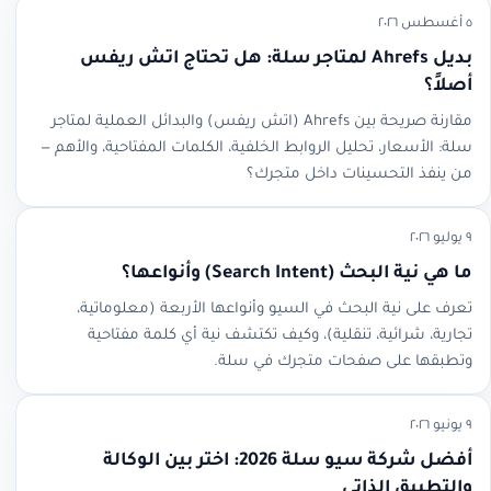
٥ أغسطس ٢٠٢٦
بديل Ahrefs لمتاجر سلة: هل تحتاج اتش ريفس
أصلاً؟
مقارنة صريحة بين Ahrefs (اتش ريفس) والبدائل العملية لمتاجر
سلة: الأسعار، تحليل الروابط الخلفية، الكلمات المفتاحية، والأهم —
من ينفذ التحسينات داخل متجرك؟
٩ يوليو ٢٠٢٦
ما هي نية البحث (Search Intent) وأنواعها؟
تعرف على نية البحث في السيو وأنواعها الأربعة (معلوماتية،
تجارية، شرائية، تنقلية)، وكيف تكتشف نية أي كلمة مفتاحية
وتطبقها على صفحات متجرك في سلة.
٩ يونيو ٢٠٢٦
أفضل شركة سيو سلة 2026: اختر بين الوكالة
والتطبيق الذاتي