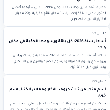
مقارنة شاملة بين وكالات SEO وحل RankX الذاتي — أيهما أفضل
لمتجرك على سلة؟ إحصائيات، أسعار، نتائج حقيقية، و20 معيار
لاختيار الشريك الصحيح.
١٣ مايو ٢٠٢٦
أسعار سلة 2026: كل باقة ورسومها الخفية في مكان
واحد
شاهد أسعار باقات سلة الفعلية 2026 — مجانية وبيسك وبلس
وبرو — مع رسوم العمولة والرسوم الخفية والفرق بين الشهري
والسنوي قبل ما تشترك.
١٢ مايو ٢٠٢٦
اسم متجر من ثلاث حروف: أفكار ومعايير لاختيار اسم
قوي
تبحث عن اسم متجر من ثلاث حروف؟ هذا دليل عملي لاختيار اسم
قصير وسهل التذكر، مع أفكار عربية وإنجليزية، أخطاء يجب تجنبها،