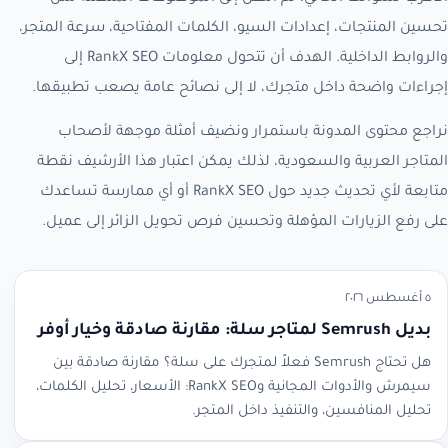
تحسين المنتجات، إعدادات السيو، الكلمات المفتاحية، سرعة المتجر،
والروابط الداخلية. الهدف أن تتحول معلومات RankX SEO إلى
إجراءات واضحة داخل متجرك، لا إلى نصائح عامة يصعب تطبيقها.
نراجع محتوى المدونة باستمرار ونضيف أمثلة موجهة لأصحاب
المتاجر العربية والسعودية، لذلك يمكن اعتبار هذا الأرشيف نقطة
متابعة لأي تحديث جديد حول RankX SEO أو أي ممارسة تساعدك
على رفع الزيارات المؤهلة وتحسين فرص تحويل الزائر إلى عميل.
٥ أغسطس ٢٠٢٦
بديل Semrush لمتاجر سلة: مقارنة صادقة وخيار أوفر
هل تحتاج Semrush فعلاً لمتجرك على سلة؟ مقارنة صادقة بين
سيمرش والأدوات المجانية وRankX SEO: الأسعار، تحليل الكلمات،
تحليل المنافسين، والتنفيذ داخل المتجر.