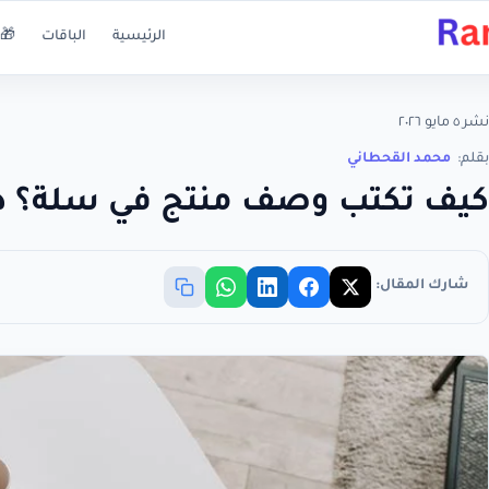
الرئيسية
الباقات
🎁 
نشر ٥ مايو ٢٠٢٦
بقلم:
محمد القحطاني
كيف تكتب وصف منتج في سلة؟ د
شارك المقال: