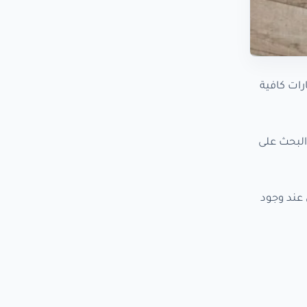
كتب وصفًا يشرح المنتج للعميل بوضوح، ويعطي Google إشارات كافية
البحث على
عند وجود