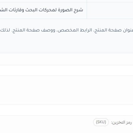
شرح الصورة لمحركات البحث وقارئات الش
ة، تذكّر أن تحسينات SEO للمنتج تشمل عنوان صفحة المنتج، الرابط المخصص، ووصف صفحة المنتج. ل