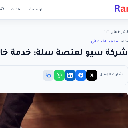
الرئيسية
الباقات
🎁 
نشر ٣ مايو ٢٠٢٦
بقلم:
محمد القحطاني
شركة سيو لمنصة سلة: خدمة خار
شارك المقال: