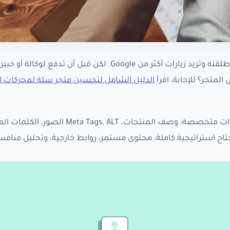
يعني أنك غالبًا جرّبت المتجر أو أطلقته وتريد زيارات أكثر من Google. لكن قبل أن تد
المتجر؟ للإجابة، اقرأ
الدليل الشامل لتحسين متجر سلة لمحركات ا
في متاجر سلة، جزء كبير من العمل اليومي يكون قابلًا للتنفيذ عبر أدوات متخصصة: وصف المنتجات، ALT
تاج استراتيجية كاملة، محتوى مستمر، روابط خارجية، وتحليل مناف