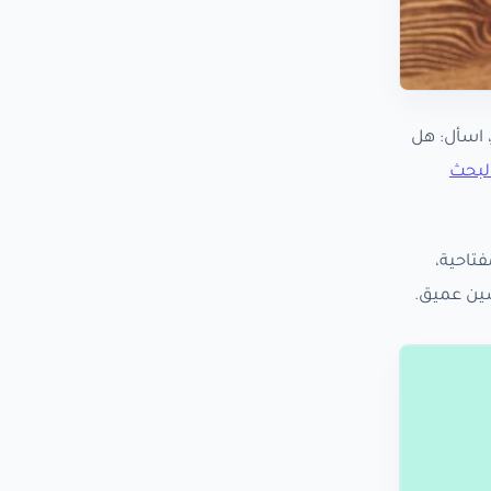
فع لوكالة أو خبير، اسأل: هل
لبحث
Meta Tags،  الصور، الكلمات المفتاحية،
سين عميق.