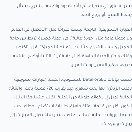
بسرعة، يثق في متجرك، ثم يأخذ خطوة واضحة: يشتري، يسأل،
يحفظ المنتج، أو يرجع لاحقًا.
العبارة التسويقية الناجحة ليست صراخًا مثل “الأفضل في العالم”
ولا وعودًا عامة مثل “جودة عالية”. هي جملة قصيرة تربط بين حاجة
العميل وسبب الشراء. مثلًا: بدل “منتجاتنا مميزة”، قل: “اختصر
وقتك واختر الهدية الجاهزة خلال دقيقتين”. الثانية أوضح، وتشبه
طريقة تفكير العميل وقت القرار.
حسب بيانات DataForSEO للسعودية، الكلمة “عبارات تسويقية
لجذب الزبائن” لها بحث شهري جيد يقارب 720 عملية بحث، والنتائج
الحالية تميل إلى قوائم طويلة من الأمثلة. لذلك حسّنا هذا الدليل
ليكون أكثر من قائمة: أمثلة جاهزة، طريقة استخدام، أخطاء يجب
تجنبها، وروابط عملية تساعد صاحب متجر سلة يحوّل العبارات إلى
زيارات ومبيعات.