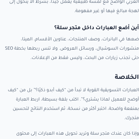
العربي الواضح مع لمسة طبيعية يعمل جيدًا، بشرط ألا يتحول إلى
لهجة مبالغ فيها أو غير مفهومة.
أين أضع العبارات داخل متجر سلة؟
ضعها في البانرات، وصف المنتجات، عناوين الأقسام، الميتا،
منشورات السوشيال، ورسائل العروض. ولا تنس ربطها بخطة SEO
حتى تجذب زيارات من البحث، وليس فقط من الإعلانات.
الخلاصة
العبارات التسويقية القوية لا تبدأ من “كيف أبدو ذكيًا؟” بل من “كيف
أوضح للعميل لماذا يشتري؟”. اكتب بلغة بسيطة، اربط العبارة
بمنفعة واضحة، اختبر أكثر من نسخة، ثم استخدم النتائج لتحسين
متجرك.
وإذا كان عندك متجر سلة وتريد تحويل هذه العبارات إلى محتوى