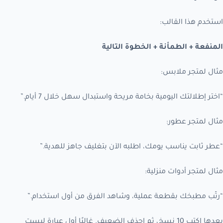
استخدم هذا القالب:
المنفعة + الطمأنة + الخطوة التالية
مثال لمتجر ملابس:
“اختر إطلالتك اليومية بخامة مريحة واستبدال سهل خلال 7 أيام.”
مثال لمتجر عطور:
“عطر ثابت يناسب يومك، اطلبه الآن بتغليف جاهز للهدية.”
مثال لمتجر أدوات منزلية:
“رتّب مطبخك بقطعة عملية، وشاهد الفرق من أول استخدام.”
بعدها اكتب 10 نسخ، ثم احذف الضعيف. غالبًا أول عبارة ليست