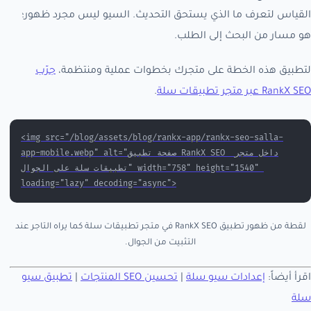
القياس لتعرف ما الذي يستحق التحديث. السيو ليس مجرد ظهور؛
هو مسار من البحث إلى الطلب.
لتطبيق هذه الخطة على متجرك بخطوات عملية ومنتظمة،
جرّب
RankX SEO عبر متجر تطبيقات سلة
.
<img src="/blog/assets/blog/rankx-app/rankx-seo-salla-
app-mobile.webp" alt="صفحة تطبيق RankX SEO داخل متجر 
تطبيقات سلة على الجوال" width="758" height="1540" 
loading="lazy" decoding="async">
لقطة من ظهور تطبيق RankX SEO في متجر تطبيقات سلة كما يراه التاجر عند
التثبيت من الجوال.
اقرأ أيضاً:
إعدادات سيو سلة
|
تحسين SEO المنتجات
|
تطبيق سيو
سلة