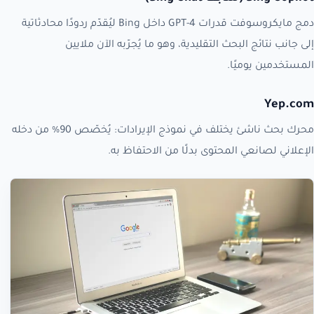
دمج مايكروسوفت قدرات GPT-4 داخل Bing ليُقدّم ردودًا محادثاتية
إلى جانب نتائج البحث التقليدية، وهو ما يُجرّبه الآن ملايين
المستخدمين يوميًا.
Yep.com
محرك بحث ناشئ يختلف في نموذج الإيرادات: يُخصّص 90% من دخله
الإعلاني لصانعي المحتوى بدلًا من الاحتفاظ به.