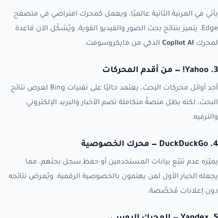
يأتي في المرتبة الثانية عالميًا، ويعمل كمحرك افتراضي في متصفح
Edge. يتميز بنتائج بحث الصور والفيديو القوية، ويُشكّل الآن قاعدة
لمحرك
Copilot AI
الذكي من مايكروسوفت.
3. Yahoo! — من أقدم المحركات
أحد أوائل محركات البحث، يعتمد حاليًا على تقنيات Bing لعرض نتائج
البحث، لكنه يظل منصةً متكاملة تضم الأخبار والبريد الإلكتروني
والترفيه.
4. DuckDuckGo — محرك الخصوصية
يميّزه عدم تتبّع بيانات المستخدمين أو حفظ سجل بحثهم، مما
يجعله الخيار الأول لمن يهتمون بالخصوصية الرقمية. ويُعرض نتائجه
دون إعلانات مُخصَّصة.