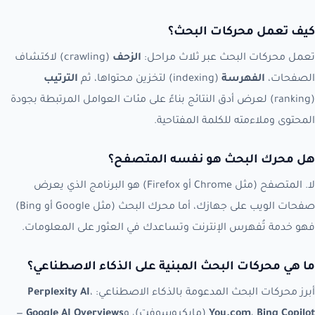
كيف تعمل محركات البحث؟
تعمل محركات البحث عبر ثلاث مراحل:
الزحف
(crawling) لاكتشاف
الصفحات،
الفهرسة
(indexing) لتخزين محتواها، ثم
الترتيب
(ranking) لعرض أدق النتائج بناءً على مئات العوامل المرتبطة بجودة
المحتوى وملاءمته للكلمة المفتاحية.
هل محرك البحث هو نفسه المتصفح؟
لا. المتصفح (مثل Chrome أو Firefox) هو البرنامج الذي يعرض
صفحات الويب على جهازك، أما محرك البحث (مثل Google أو Bing)
فهو خدمة تُفهرس الإنترنت وتساعدك في العثور على المعلومات.
ما هي محركات البحث المبنية على الذكاء الاصطناعي؟
أبرز محركات البحث المدعومة بالذكاء الاصطناعي:
،
Perplexity AI
Bing Copilot
،
You.com
(مايكروسوفت)، و
Google AI Overviews
—