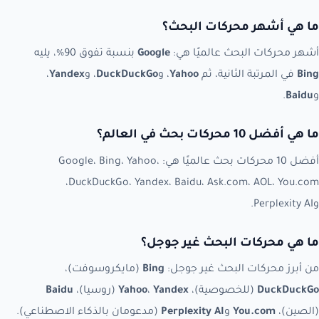
ما هي أشهر محركات البحث؟
أشهر محركات البحث عالميًا هي:
Google
بنسبة تفوق 90%، يليه
Bing
في المرتبة الثانية، ثم
Yahoo
، و
DuckDuckGo
، و
Yandex
،
و
Baidu
.
ما هي أفضل 10 محركات بحث في العالم؟
أفضل 10 محركات بحث عالميًا هي: Google، Bing، Yahoo،
DuckDuckGo، Yandex، Baidu، Ask.com، AOL، You.com،
وPerplexity AI.
ما هي محركات البحث غير جوجل؟
من أبرز محركات البحث غير جوجل:
Bing
(مايكروسوفت)،
DuckDuckGo
(للخصوصية)،
Yandex
،
Yahoo
(روسيا)،
Baidu
(الصين)،
You.com
و
Perplexity AI
(مدعومان بالذكاء الاصطناعي).