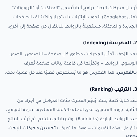
تُرسل محركات البحث برامج آلية تُسمى “العناكب” أو “الروبوتات”
(مثل Googlebot) لتجوب الإنترنت باستمرار واكتشاف الصفحات
الجديدة والمحدّثة، مستعينةً بالروابط للانتقال من صفحة إلى أخرى.
2. الفهرسة (Indexing)
بعد الزحف، تُحلّل المحركات محتوى كل صفحة — النصوص، الصور،
الوسوم، الروابط — وتخزّنها في قاعدة بيانات ضخمة تُعرف
بـ
الفهرس
. هذا الفهرس هو ما يُستعرض فعليًا عند كل عملية بحث.
3. الترتيب (Ranking)
عند كتابة كلمة بحث، يُقيّم المحرك مئات العوامل في أجزاء من
الثانية: جودة المحتوى، مدى الصلة بالكلمة المفتاحية، سرعة الموقع،
عدد الروابط الواردة (Backlinks)، وتجربة المستخدم. ثم يُرتّب النتائج
بناءً على هذه التقييمات — وهذا ما يُعرف بـ
تحسين محركات البحث