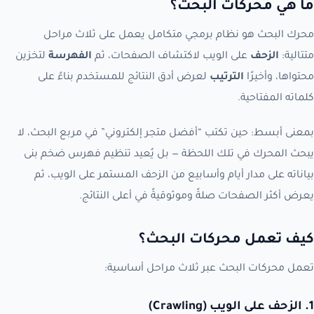
ما هي محركات البحث؟
محرك البحث هو نظام برمجي متكامل يعمل على ثلاث مراحل
متتالية:
الزحف
على الويب لاكتشاف الصفحات، ثم
الفهرسة
لتخزين
محتواها، وأخيرًا
الترتيب
لعرض أدق النتائج للمستخدم بناءً على
كلماته المفتاحية.
بمعنى أبسط: حين تكتب “أفضل متجر إلكتروني” في مربع البحث، لا
يبحث المحرك في تلك اللحظة — بل يُعيد تنظيم فهرس ضخم بنى
بياناته على مدار أيام وأسابيع من الزحف المستمر على الويب، ثم
يعرض أكثر الصفحات صلةً وموثوقيةً في أعلى النتائج.
كيف تعمل محركات البحث؟
تعمل محركات البحث عبر ثلاث مراحل أساسية:
1. الزحف على الويب (Crawling)