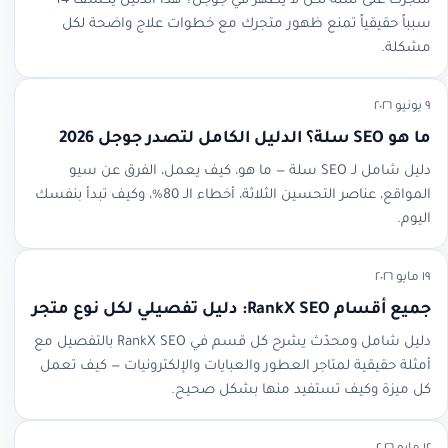
متجرك على سلة لكن لا يظهر في جوجل؟ هذا الدليل يكشف 14
سبباً حقيقياً تمنع ظهور متجرك مع خطوات علاج واضحة لكل
مشكلة.
٩ يونيو ٢٠٢٦
ما هو SEO سلة؟ الدليل الكامل لتصدر جوجل 2026
دليل شامل لـ SEO سلة — ما هو، كيف يعمل، الفرق عن سيو
المواقع، عناصر التحسين الثلاثة، أخطاء الـ 80%، وكيف تبدأ بنفسك
اليوم.
١٩ مايو ٢٠٢٦
جميع أقسام RankX SEO: دليل تفصيلي لكل نوع متجر
دليل شامل ومحدّث يشرح كل قسم في RankX SEO بالتفصيل مع
أمثلة حقيقية لمتاجر العطور والعبايات والإلكترونيات — كيف تعمل
كل ميزة وكيف تستفيد منها بشكل صحيح.