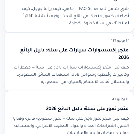
شرح شامل لـ FAQ Schema — ما هي، كيف يراها جوجل، كيف
تُضاعف ظهور متجرك في نتائج البحث، وكيف تُنشئها تلقائياً
لمنتجاتك في سلة خطوة بخطوة
٢٢ يونيو ٢٠٢٦
متجر إكسسوارات سيارات على سلة: دليل البائع
2026
كيف تبني متجر إكسسوارات سيارات ناجح على سلة — معطرات
وكاميرات وأغطية وشواحن USB، استهداف السائق السعودي،
واستغلال ثقافة الاهتمام بالسيارة في السعودية
٢٢ يونيو ٢٠٢٦
متجر تمور على سلة: دليل البائع 2026
كيف تبني متجر تمور ناجح على سلة — تمور سعودية فاخرة وهدايا
التمور، اشتراطات الغذاء والدواء، التغليف الاحترافي، واستهداف
مواسم رمضان والحج والمناسبات