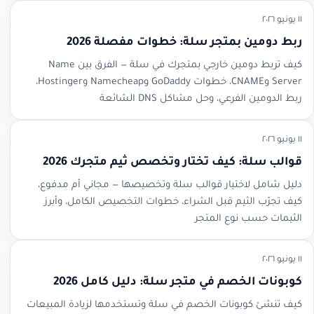
١١ يونيو ٢٠٢٦
ربط دومين بمتجر سلة: خطوات مفصلة 2026
كيف تربط دومين خارجي بمتجرك في سلة — الفرق بين Name
Server وCNAME، خطوات GoDaddy وNamecheap وHostinger،
ربط الدومين الفرعي، وحل مشاكل DNS الشائعة
١١ يونيو ٢٠٢٦
قوالب سلة: كيف تختار وتخصص ثيم متجرك 2026
دليل شامل لاختيار قوالب سلة وتخصيصها — مجاني أم مدفوع،
كيف تجرّب الثيم قبل الشراء، خطوات التخصيص الكامل، وأبرز
الثيمات حسب نوع المتجر
١١ يونيو ٢٠٢٦
كوبونات الخصم في متجر سلة: دليل كامل 2026
كيف تنشئ كوبونات الخصم في سلة وتستخدمها لزيادة المبيعات