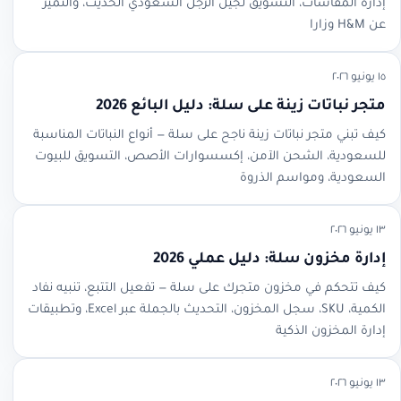
إدارة المقاسات، التسويق لجيل الرجل السعودي الحديث، والتميز
عن H&M وزارا
١٥ يونيو ٢٠٢٦
متجر نباتات زينة على سلة: دليل البائع 2026
كيف تبني متجر نباتات زينة ناجح على سلة — أنواع النباتات المناسبة
للسعودية، الشحن الآمن، إكسسوارات الأصص، التسويق للبيوت
السعودية، ومواسم الذروة
١٣ يونيو ٢٠٢٦
إدارة مخزون سلة: دليل عملي 2026
كيف تتحكم في مخزون متجرك على سلة — تفعيل التتبع، تنبيه نفاد
الكمية، SKU، سجل المخزون، التحديث بالجملة عبر Excel، وتطبيقات
إدارة المخزون الذكية
١٣ يونيو ٢٠٢٦