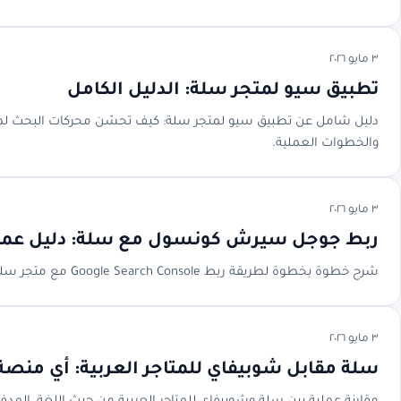
٣ مايو ٢٠٢٦
تطبيق سيو لمتجر سلة: الدليل الكامل
والخطوات العملية.
٣ مايو ٢٠٢٦
ربط جوجل سيرش كونسول مع سلة: دليل عملي
شرح خطوة بخطوة لطريقة ربط Google Search Console مع متجر سلة، إثبات ملكية الدومين، إرسال خريطة الموقع، قراءة التقارير، وحل مشاكل الفهرسة.
٣ مايو ٢٠٢٦
سلة مقابل شوبيفاي للمتاجر العربية: أي منص