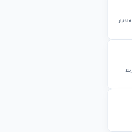
فتاحية، مع طريقة اختيار
Sitemap، Sear، المدونة، والربط