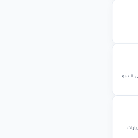
يسية، Core Web Vitals، وتأثير السرعة على السيو
يارات