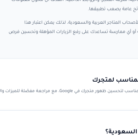
حية، سرعة المتجر، والروابط الداخلية. الهدف أن تتحول معلومات
صحاب المتاجر العربية والسعودية، لذلك يمكن اعتبار هذا
 نقطة متابعة لأي تحديث جديد حول SEO سلة أو أي ممارسة تساعدك على رفع الزيارات المؤهلة وتحسين فرص
المناسب لمتجرك
مقارنة شاملة لأفضل تطبيقات SEO لمتاجر سلة: كيف تختار التطبيق المناسب لتحسين ظهور متجرك في Google، مع مراجعة 
 السعودية؟