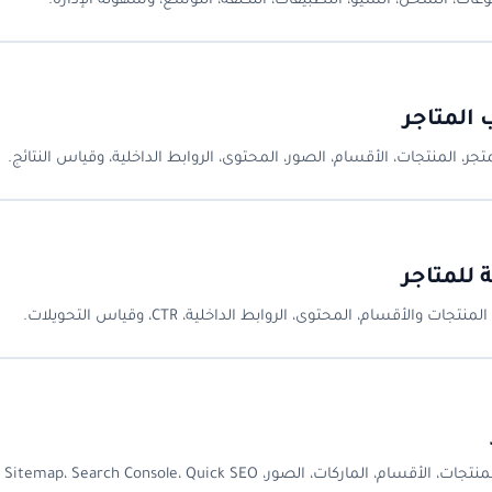
عات، الشحن، السيو، التطبيقات، التكلفة، التوسع، وسهولة الإدارة.
المتاجر
المنتجات، الأقسام، الصور، المحتوى، الروابط الداخلية، وقياس النتائج.
 للمتاجر
سام، المحتوى، الروابط الداخلية، CTR، وقياس التحويلات.
شرح عملي لإعدادات سيو سلة: عنوان المتجر، الوصف التعريفي، SEO المنتجات، الأقسام، الماركات، الصور، Sitemap، Search Console، Quick SEO