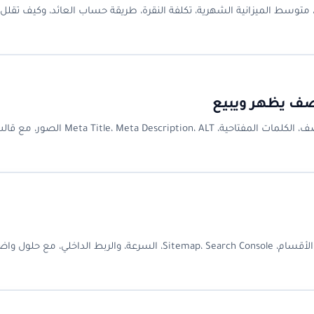
 متوسط الميزانية الشهرية، تكلفة النقرة، طريقة حساب العائد، وكيف تقلل 
صف يظهر ويبيع
تعلم كيف تكتب وصف منتج في سلة خطوة بخطوة: اسم المنتج، الوصف، الكلمات المفتاحية، escription، ALT
دليل عملي لأهم أخطاء السيو في سلة: وصف المنتجات، الميتا، الصور، الأقسام، Sitemap، Search Console، السرعة، والربط الد