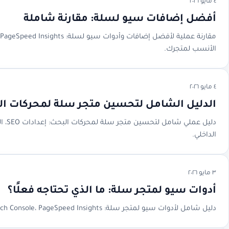
٤ مايو ٢٠٢٦
أفضل إضافات سيو لسلة: مقارنة شاملة
الأنسب لمتجرك.
٤ مايو ٢٠٢٦
الدليل الشامل لتحسين متجر سلة لمحركات ا
الداخلي.
٣ مايو ٢٠٢٦
أدوات سيو لمتجر سلة: ما الذي تحتاجه فعلًا؟
دليل شامل لأدوات سيو لمتجر سلة: Search Console، PageSpeed Insights، أدوات الكلمات المفتاحية، RankX SEO، تحليل المنافسين، والقياس.