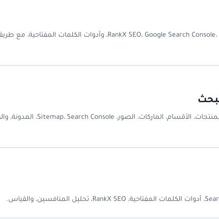
مقارنة عملية لأفضل إضافات وأدوات سيو لسلة: RankX SEO، Google Search Console، PageSpeed Insights، وأدوات الكلمات الم
لبحث
دليل عملي شامل لتحسين متجر سلة لمحركات البحث: إعدادات SEO، المنتجات، الأقسام، الماركات، الصور، ch Console