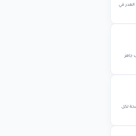
الهدر في
Meta Title، Meta D الصور، مع قالب جاهز
اخلي، مع حلول واضحة لكل