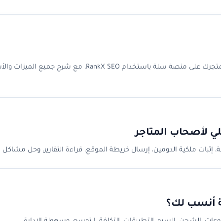
دليل شامل عن تطبيق سيو لمتجر سلة: كيف تحسّن محركات البحث لمتجرك على منصة سلة باستخدام RankX SEO، مع شرح جمي
 لأصحاب المتاجر
ة أنسب لك؟