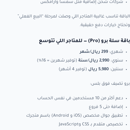
شركات شحن إضافية مثل سمسا وأرامكس
الباقة تناسب غالبية المتاجر اللي وصلت لمرحلة “البيع الفعلي”
وتحتاج خيارات دفع حقيقية.
باقة سلة برو (Pro) — للمتاجر اللي تتوسع
شهري:
299 ريال/شهر
سنوي:
2,990 ريال/سنة
(توفير شهرين = 16%)
سنتين:
5,980 ريال
(توفير 4 أشهر)
برو تضيف فوق بلس:
دعم أكثر من 10 مستخدمين في نفس الحساب
إضافة حتى 5 فروع
تطبيق جوال مخصص (iOS و Android) باسم متجرك
تخصيص متقدم بـ CSS وJavaScript