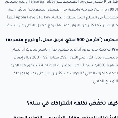
هنا
Plus
تصبح ضرورة. التقسيط عبر Tabby وTamara وحده يستحق
الـ 99 ريال، لأن شريحة واسعة من العملاء السعوديين يبحثون عنه
خصوصاً في السلع المتوسطة والغالية. STC Pay وApple Pay أيضاً
خيارات يريدها كثير من الزوار، وغيابها يرفع معدل التخلي عن السلة.
محترف (أكثر من 500 منتج، فريق عمل، أو فروع متعددة)
Pro
لو كنت تدير فريق أو تريد تطبيق جوال باسم متجرك أو تحتاج
تخصيص CSS. لكن قيّم الفرق: 299 مقابل 99 = 200 ريال إضافي
شهرياً (2,400 سنوياً). هل المميزات الإضافية تستحق هذا الفرق
لحجم متجرك الحالي؟ الجواب عند كثيرين “لا” حتى يصلوا لمرحلة
التوسع الفعلي.
كيف تخفّض تكلفة اشتراكك في سلة؟