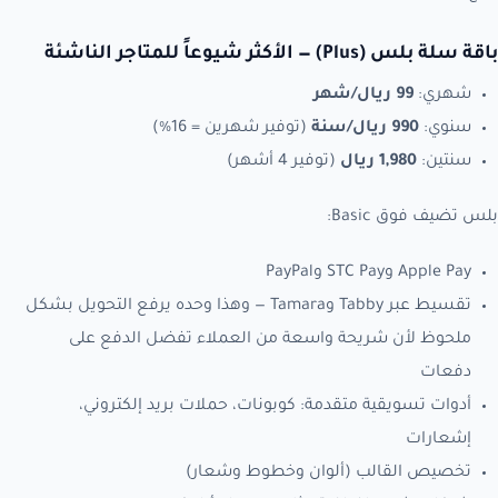
باقة سلة بلس (Plus) — الأكثر شيوعاً للمتاجر الناشئة
شهري:
99 ريال/شهر
سنوي:
990 ريال/سنة
(توفير شهرين = 16%)
سنتين:
1,980 ريال
(توفير 4 أشهر)
بلس تضيف فوق Basic:
Apple Pay وSTC Pay وPayPal
تقسيط عبر Tabby وTamara — وهذا وحده يرفع التحويل بشكل
ملحوظ لأن شريحة واسعة من العملاء تفضل الدفع على
دفعات
أدوات تسويقية متقدمة: كوبونات، حملات بريد إلكتروني،
إشعارات
تخصيص القالب (ألوان وخطوط وشعار)