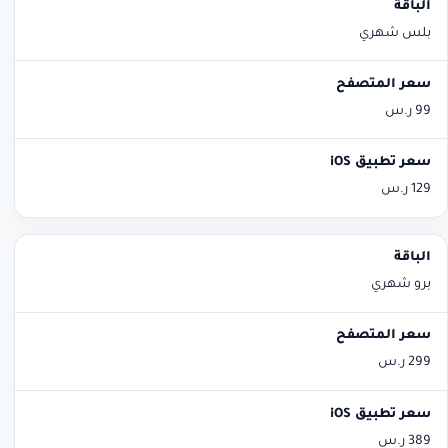
الباقة
سعر المتصفح
سعر تطبيق iOS
بلس شهري
99 ر.س
129 ر.س
برو شهري
299 ر.س
389 ر.س