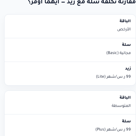
مقارنة تكلفة سلة مع زيد — أيهما أوفر؟
الباقة
سلة
زيد
الأرخص
مجانية (Basic)
99 ر.س/شهر (Lite)
المتوسطة
99 ر.س/شهر (Plus)