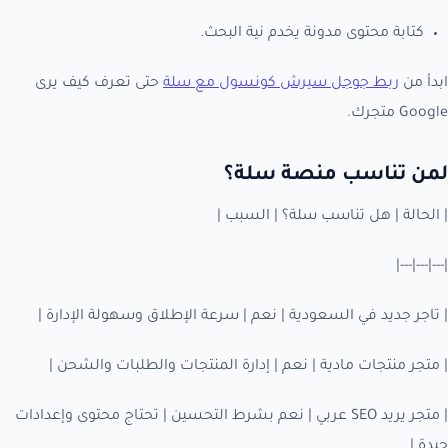
كتابة محتوى مدونة يخدم نية البحث.
ابدأ من
ربط جوجل سيرش كونسول مع سلة
حتى تعرف كيف يرى
Google متجرك.
لمن تناسب منصة سلة؟
| الحالة | هل تناسب سلة؟ | السبب |
|---|---|---|
| تاجر جديد في السعودية | نعم | سرعة الإطلاق وسهولة الإدارة |
| متجر منتجات مادية | نعم | إدارة المنتجات والطلبات والشحن |
| متجر يريد SEO عربي | نعم بشرط التحسين | تحتاج محتوى وإعدادات
جيدة |