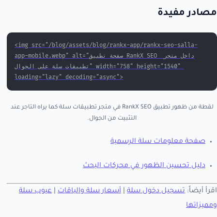
مصادر مفيدة
<img src="/blog/assets/blog/rankx-app/rankx-seo-salla-
app-mobile.webp" alt="صفحة تطبيق RankX SEO داخل متجر 
تطبيقات سلة على الجوال" width="758" height="1540" 
loading="lazy" decoding="async">
لقطة من ظهور تطبيق RankX SEO في متجر تطبيقات سلة كما يراه التاجر عند
التثبيت من الجوال.
صفحة معلومات سلة الرسمية
دليل تحسين الظهور في محركات البحث
اقرأ أيضاً:
تسجيل دخول سلة
|
أسعار سلة والباقات
|
عيوب سلة
ومميزاتها