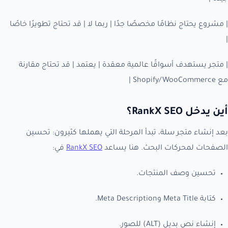
| مشروع يحتاج نظامًا مخصصًا جدًا | ربما لا | قد تحتاج تطويرًا خاصًا
|
| متجر يستهدف أسواقًا عالمية معقدة | يعتمد | قد تحتاج مقارنة
مع Shopify/WooCommerce |
أين يدخل RankX SEO؟
بعد إنشاء متجر سلة، تبدأ المرحلة التي يهملها كثيرون: تحسين
الصفحات لمحركات البحث. هنا يساعد
RankX SEO
في:
تحسين وصف المنتجات.
كتابة Meta Title وMeta Description.
إنشاء نص بديل (ALT) للصور.