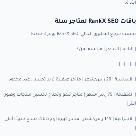
الأداة.
باقات RankX SEO لمتاجر سلة
بحسب مرجع التطبيق الحالي، RankX SEO يوفر 3 خطط:
| الباقة | السعر | مناسبة لمن؟ |
|---|---:|---|
| الأساسية | 29 ر.س/شهر | متاجر صغيرة تريد تحسين عدد محدود |
| المتقدمة | 79 ر.س/شهر | متاجر تنمو وتحتاج تحسين منتجات وصور
أكثر |
| الاحترافية | 149 ر.س/شهر | متاجر كبيرة أو وكالات تحتاج حدودًا أعلى
|