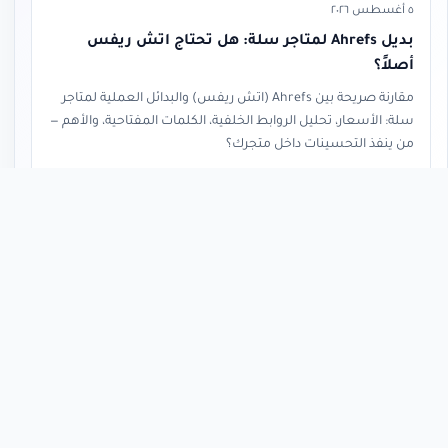
٥ أغسطس ٢٠٢٦
بديل Ahrefs لمتاجر سلة: هل تحتاج اتش ريفس
أصلاً؟
مقارنة صريحة بين Ahrefs (اتش ريفس) والبدائل العملية لمتاجر
سلة: الأسعار، تحليل الروابط الخلفية، الكلمات المفتاحية، والأهم —
من ينفذ التحسينات داخل متجرك؟
قراءة المقال
« العودة إلى المدونة
م
محمد القحطاني
متخصص SEO لمتاجر سلة