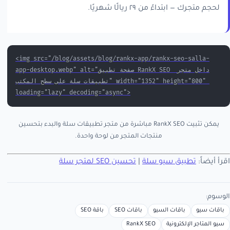
لحجم متجرك — ابتداءً من ٢٩ ريالًا شهريًا.
<img src="/blog/assets/blog/rankx-app/rankx-seo-salla-
app-desktop.webp" alt="صفحة تطبيق RankX SEO داخل متجر 
تطبيقات سلة على سطح المكتب" width="1352" height="800" 
loading="lazy" decoding="async">
يمكن تثبيت RankX SEO مباشرة من متجر تطبيقات سلة والبدء بتحسين
منتجات المتجر من لوحة واحدة.
اقرأ أيضاً:
تطبيق سيو سلة
|
تحسين SEO لمتجر سلة
الوسوم:
باقات سيو
باقات السيو
باقات SEO
باقة SEO
سيو المتاجر الإلكترونية
RankX SEO