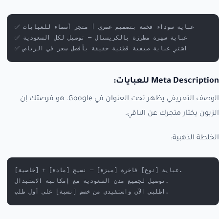
✅ عباية سوداء فخمة بتصميم عصري | متجر أسماء للعبايات
✅ عباية سهرة مطرزة بالكريستال — توصيل لكل السعودية
✅ اشترِ عباية صيفية قطنية خفيفة بأفضل سعر في الرياض
Meta Description للعبايات:
الوصف التعريفي يظهر تحت العنوان في Google. هو فرصتك إن
الزبون يختار متجرك عن الباقي.
الخلطة الذهبية:
عباية [نوع] فاخرة [ميزة] — نسيج [مادة] + [خاصية]. 
توصيل لجميع مدن السعودية مع إمكانية الاستبدال. 
اطلبي الآن واستفيدي من خصم [نسبة] على أول طلب.