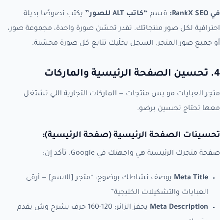
في RankX SEO:
قسم
“كاتب ALT للصور”
يكتب نصوصًا بديلة
احترافية لكل صور منتجاتك. تقدر تحسّن صورة واحدة، مجموعة صور،
أو جميع صور المتجر. السجل يخلّيك تتابع كل صورة محسّنة.
4. تحسين الصفحة الرئيسية والماركات
متجر العبايات مو بس منتجات — الماركات التجارية اللي تشتغل
معها تحتاج تحسين برضو.
تحسينات الصفحة الرئيسية (صفحة الرئيسية):
صفحة متجرك الرئيسية هي واجهتك في Google. تأكد إن:
Meta Title
يوصف نشاطك بوضوح: “متجر [الاسم] — أرقى
العبايات والتشكيلات الخليجية”
Meta Description
يحفز الزائر: 120-160 حرف يشرح وش يقدم