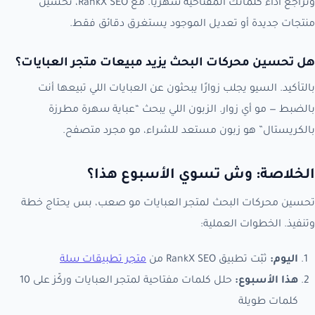
وتراجع أداء كلماتك المفتاحية شهريًا. مع RankX SEO، تحسين
منتجات جديدة أو تعديل الموجود يستغرق دقائق فقط.
هل تحسين محركات البحث يزيد مبيعات متجر العبايات؟
بالتأكيد. السيو يجلب زوارًا يبحثون عن العبايات اللي تبيعها أنت
بالضبط — مو أي زوار. الزبون اللي يبحث “عباية سهرة مطرزة
بالكريستال” هو زبون مستعد للشراء، مو مجرد متصفح.
الخلاصة: وش تسوي الأسبوع هذا؟
تحسين محركات البحث لمتجر العبايات مو صعب، بس يحتاج خطة
وتنفيذ. الخطوات العملية:
اليوم:
ثبّت تطبيق RankX SEO من
متجر تطبيقات سلة
هذا الأسبوع:
حلل كلمات مفتاحية لمتجر العبايات وركّز على 10
كلمات طويلة