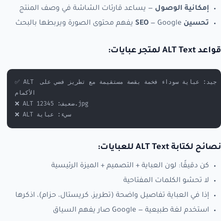
إمكانية الوصول
— يساعد قارئات الشاشة في وصف المنتج
تحسين SEO
— Google يفهم محتوى الصورة ويربطها بالبحث
قواعد ALT Text لمتجر عبايات:
✅ ALT جيد: عباية سوداء فخمة بقصة مستقيمة مع تطريز فضي على 
الأكمام
❌ ALT ضعيف: 12345.jpg
❌ ALT سيء: عباية
نصائح لكتابة ALT Text للعبايات:
كن دقيقًا: لون العباية + التصميم + الميزة الرئيسية
لا تحشو الكلمات المفتاحية
إذا في العباية تفاصيل واضحة (تطريز، كريستال، حزام)، اذكرها
استخدم لغة طبيعية — Google صار يفهم السياق