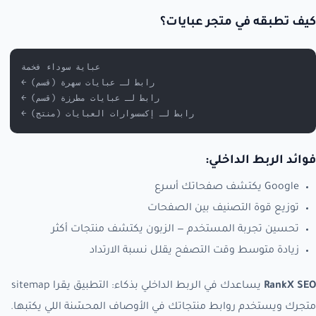
كيف تطبقه في متجر عبايات؟
عباية سوداء فخمة
← رابط لـ عبايات سهرة (قسم)
← رابط لـ عبايات مطرزة (قسم)
← رابط لـ إكسسوارات العبايات (منتج)
فوائد الربط الداخلي:
Google يكتشف صفحاتك أسرع
توزيع قوة التصنيف بين الصفحات
تحسين تجربة المستخدم — الزبون يكتشف منتجات أكثر
زيادة متوسط وقت التصفح يقلل نسبة الارتداد
RankX SEO
يساعدك في الربط الداخلي بذكاء: التطبيق يقرا sitemap
متجرك ويستخدم روابط منتجاتك في الأوصاف المحسّنة اللي يكتبها.