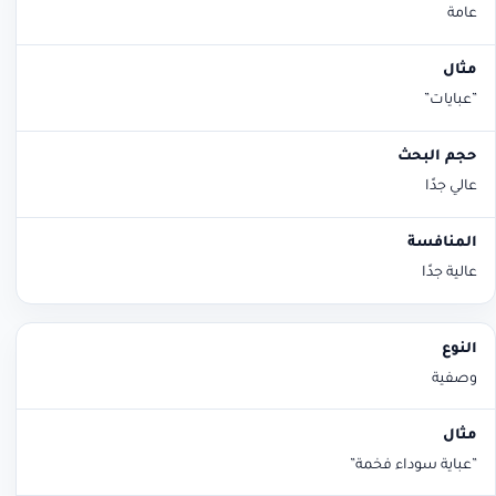
عامة
”عبايات”
عالي جدًا
عالية جدًا
وصفية
”عباية سوداء فخمة”