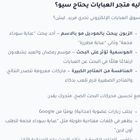
ليه متجر العبايات يحتاج سيو؟
سوق العبايات الإلكتروني تحدي فريد. ليش؟
الزبون يبحث بالموديل مو بالاسم
— أحد يبحث “عباية سوداء
فخمة” وثاني “عباية مطرزة”
الموسمية تؤثر على البحث
— موسم رمضان والعيد يشهدون
ارتفاعًا هائلًا في البحث عن العبايات
المنافسة من المتاجر الكبيرة
— ماركات معروفة تتصدر النتائج،
والمتاجر الصغيرة لازم تلعب بذكاء
مع تحسين محركات البحث الصح، متجرك يقدر:
يجلب زيارات عضوية (مجانية) يوميًا من Google
يظهر في كلمات مفتاحية طويلة مثل “عباية سوداء فخمة للطلب
أون لاين”