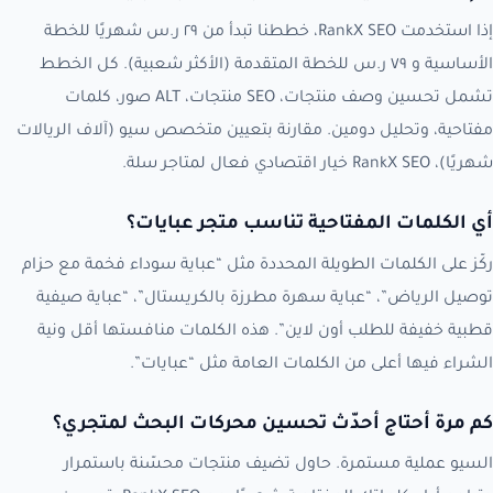
إذا استخدمت RankX SEO، خططنا تبدأ من ٢٩ ر.س شهريًا للخطة
الأساسية و ٧٩ ر.س للخطة المتقدمة (الأكثر شعبية). كل الخطط
تشمل تحسين وصف منتجات، SEO منتجات، ALT صور، كلمات
مفتاحية، وتحليل دومين. مقارنة بتعيين متخصص سيو (آلاف الريالات
شهريًا)، RankX SEO خيار اقتصادي فعال لمتاجر سلة.
أي الكلمات المفتاحية تناسب متجر عبايات؟
ركّز على الكلمات الطويلة المحددة مثل “عباية سوداء فخمة مع حزام
توصيل الرياض”، “عباية سهرة مطرزة بالكريستال”، “عباية صيفية
قطبية خفيفة للطلب أون لاين”. هذه الكلمات منافستها أقل ونية
الشراء فيها أعلى من الكلمات العامة مثل “عبايات”.
كم مرة أحتاج أحدّث تحسين محركات البحث لمتجري؟
السيو عملية مستمرة. حاول تضيف منتجات محسّنة باستمرار