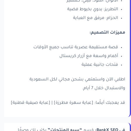
الألوان: أسود، نبيتي، كشمير
التطريز: يدوي بخيوط فضية
الحزام: مرفق مع العباية
مميزات التصميم:
قصة مستقيمة عصرية تناسب جميع الأوقات
أكمام واسعة مع أزرار كريستال
فتحات جانبية عملية
اطلبي الآن واستمتعي بشحن مجاني لكل السعودية
والاستبدال خلال 7 أيام.
قد يعجبك أيضًا: [عباية سهرة مطرزة] | [عباية صيفية قطنية]
في RankX SEO:
قسم
“سيو المنتجات”
يكتب لك وصفًا