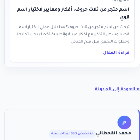
١٢ مايو ٢٠٢٦
اسم متجر من ثلاث حروف: أفكار ومعايير لاختيار اسم
قوي
تبحث عن اسم متجر من ثلاث حروف؟ هذا دليل عملي لاختيار اسم
قصير وسهل التذكر، مع أفكار عربية وإنجليزية، أخطاء يجب تجنبها،
وخطوات التحقق قبل فتح المتجر.
قراءة المقال
« العودة إلى المدونة
م
محمد القحطاني
متخصص SEO لمتاجر سلة