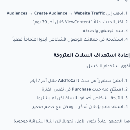
اذهب إلى
Website Traffic
→
Create Audience
→
Audiences
اختر الحدث: مثلاً “ViewContent خلال آخر 30 يوم”
سمّ الجمهور واحفظه
استخدمه في حملاتك للوصول لأشخاص أبدوا اهتماماً فعلياً
إعادة استهداف السلات المتروكة
أقوى استخدام للبكسل:
أنشئ جمهوراً من حدث
AddToCart
خلال آخر 7 أيام
استثنِ
منه حدث
Purchase
في نفس الفترة
النتيجة: أشخاص أضافوا للسلة لكن لم يشتروا
استهدفهم بإعلان مُذكّر — ومكن مع خصم صغير
هذا الجمهور عادةً يكون الأعلى تحويلاً لأن النية الشرائية موجودة.