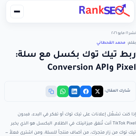
نشر ١٦ مايو ٢٠٢٦
بقلم:
محمد القحطاني
ربط تيك توك بكسل مع سلة:
Pixel وConversion API
شارك المقال:
إذا كنت تشغّل إعلانات على تيك توك أو تفكر في البدء، فبدون
TikTok Pixel أنت تُنفق ميزانيتك في الظلام. البكسل هو الذي يخبر
تيك توك من زار متجرك، من أضاف منتجاً للسلة، ومن اشترى فعلاً —