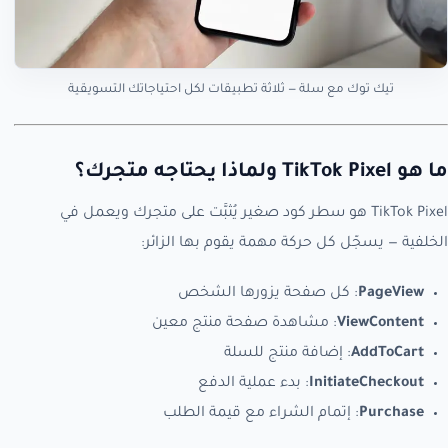
تيك توك مع سلة — ثلاثة تطبيقات لكل احتياجاتك التسويقية
ما هو TikTok Pixel ولماذا يحتاجه متجرك؟
TikTok Pixel هو سطر كود صغير يُثبَّت على متجرك ويعمل في
الخلفية — يسجّل كل حركة مهمة يقوم بها الزائر:
PageView
: كل صفحة يزورها الشخص
ViewContent
: مشاهدة صفحة منتج معين
AddToCart
: إضافة منتج للسلة
InitiateCheckout
: بدء عملية الدفع
Purchase
: إتمام الشراء مع قيمة الطلب