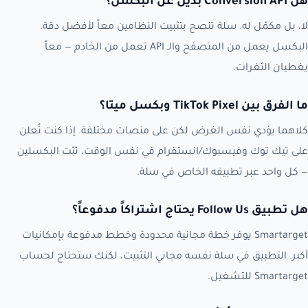
هل Conversion API بديل عن البكسل؟
لا، بل مكمّل له. سلة تنصح بتثبيت النظامين معاً لأفضل دقة.
البكسل يعمل من المتصفح والـ API تعمل من الخادم — معاً
يغطيان الثغرات.
ما الفرق بين TikTok Pixel وبكسل ميتا؟
كلاهما يؤدي نفس الغرض لكن على منصات مختلفة. إذا كنت تُعلن
على تيك توك وفيسبوك/انستقرام في نفس الوقت، ثبّت البكسلين
— كل واحد عبر تطبيقه الخاص في سلة.
هل تطبيق Follow Us يحتاج اشتراكاً مدفوعاً؟
Smartarget يوفر خطة مجانية محدودة وخطط مدفوعة بإمكانيات
أكبر. التطبيق في سلة نفسه مجاني التثبيت، لكنك ستحتاج لحساب
Smartarget للتشغيل.