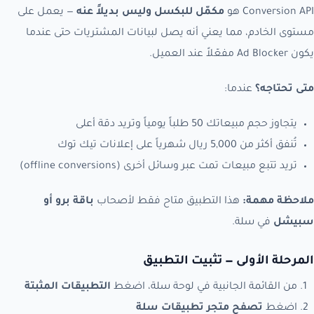
Conversion API هو
مكمّل للبكسل وليس بديلاً عنه
— يعمل على
مستوى الخادم، مما يعني أنه يصل لبيانات المشتريات حتى عندما
يكون Ad Blocker مفعّلاً عند العميل.
متى تحتاجه؟
عندما:
يتجاوز حجم مبيعاتك 50 طلباً يومياً وتريد دقة أعلى
تُنفق أكثر من 5,000 ريال شهرياً على إعلانات تيك توك
تريد تتبع مبيعات تمت عبر وسائل أخرى (offline conversions)
ملاحظة مهمة:
هذا التطبيق متاح فقط لأصحاب
باقة برو أو
سبيشل
في سلة.
المرحلة الأولى — تثبيت التطبيق
من القائمة الجانبية في لوحة سلة، اضغط
التطبيقات المثبتة
اضغط
تصفح متجر تطبيقات سلة