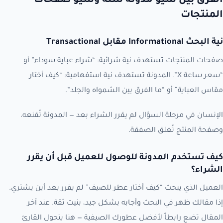
الفرق بين سيو مدونة سلة وسيو صفحات
المنتجات
نية البحث Informational مقابل Transactional
صفحات المنتجات تستهدف نية شرائية: “شراء عباية سوداء” أو
“سعر ساعة X”. المدونة تستهدف نية استفهامية: “كيف أختار
مقاس العباية” أو “ما الفرق بين الشمواه والجلد”.
الإنسان في مرحلة السؤال لم يقرر الشراء بعد — المدونة تُقنعه،
وصفحة المنتج تُغلق الصفقة.
كيف تستخدم المدونة للوصول للعميل قبل أن يقرر
الشراء؟
العميل الذي يبحث “كيف أختار عطر للصيف” لم يقرر بعد أين يشتري.
إذا مقالك ظهر في البحث وأجابه بشكل جيد، بنيت ثقة. عند آخر
المقال تضع رابطاً لأفضل عطورك الصيفية — هنا يتحول القارئ