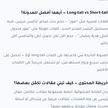
Long-tail vs Short-tail — أيهما أفضل للمدونة؟
كلمات قصيرة مثل “تمور” — حجم بحث ضخم، تنافس شرس، شبه
مستحيل التصدر للمتجر الجديد. كلمات طويلة مثل “تمور مجدول
أصلي هدية رمضان” — حجم أقل لكن تحويل أعلى والتنافس أقل
بكثير.
المدونة الناجحة تبني قاعدتها على كلمات long-tail أولاً — تحصل على
ترتيب سريع وزوار مستهدفين، ثم تشتغل تدريجياً على الكلمات
الأقصر.
خريطة المحتوى — كيف تبني مقالات تكمّل بعضها؟
بدل الكتابة العشوائية، خطط لمجموعة مقالات تتكامل: مقال
رئيسي عن فئة المنتجات، مقالات فرعية عن مشاكل أو أسئلة
محددة، ومقال مقارنة يربطهم جميعاً.