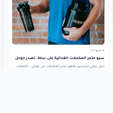
٢٤ مايو ٢٠٢٦
سيو متجر المكملات الغذائية على سلة: تصدر جوجل
دليل عملي لتحسين ظهور متجر المكملات في جوجل — الكلمات
الصح، أوصاف تلتزم باشتراطات الهيئة، جداول المكونات، ومحتوى
يجلب الزيارات ويبني الثقة.
قراءة المقال