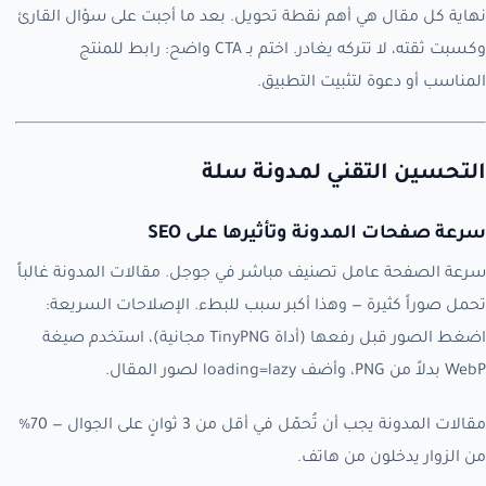
نهاية كل مقال هي أهم نقطة تحويل. بعد ما أجبت على سؤال القارئ
وكسبت ثقته، لا تتركه يغادر. اختم بـ CTA واضح: رابط للمنتج
المناسب أو دعوة لتثبيت التطبيق.
التحسين التقني لمدونة سلة
سرعة صفحات المدونة وتأثيرها على SEO
سرعة الصفحة عامل تصنيف مباشر في جوجل. مقالات المدونة غالباً
تحمل صوراً كثيرة — وهذا أكبر سبب للبطء. الإصلاحات السريعة:
اضغط الصور قبل رفعها (أداة TinyPNG مجانية)، استخدم صيغة
WebP بدلاً من PNG، وأضف loading=lazy لصور المقال.
مقالات المدونة يجب أن تُحمّل في أقل من 3 ثوانٍ على الجوال — 70%
من الزوار يدخلون من هاتف.