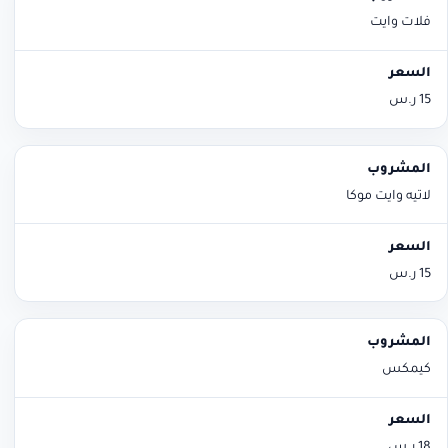
فلات وايت
15 ر.س
لاتيه وايت موكا
15 ر.س
كيمكس