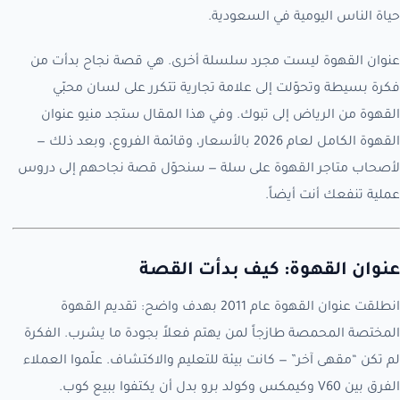
حياة الناس اليومية في السعودية.
عنوان القهوة ليست مجرد سلسلة أخرى. هي قصة نجاح بدأت من
فكرة بسيطة وتحوّلت إلى علامة تجارية تتكرر على لسان محبّي
القهوة من الرياض إلى تبوك. وفي هذا المقال ستجد منيو عنوان
القهوة الكامل لعام 2026 بالأسعار، وقائمة الفروع، وبعد ذلك —
لأصحاب متاجر القهوة على سلة — سنحوّل قصة نجاحهم إلى دروس
عملية تنفعك أنت أيضاً.
عنوان القهوة: كيف بدأت القصة
انطلقت عنوان القهوة عام 2011 بهدف واضح: تقديم القهوة
المختصة المحمصة طازجاً لمن يهتم فعلاً بجودة ما يشرب. الفكرة
لم تكن “مقهى آخر” — كانت بيئة للتعليم والاكتشاف. علّموا العملاء
الفرق بين V60 وكيمكس وكولد برو بدل أن يكتفوا ببيع كوب.