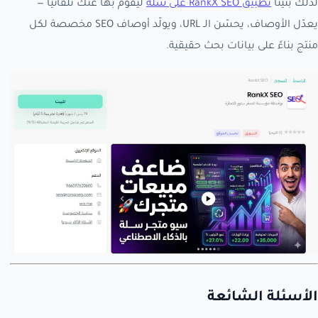
لذلك بنينا
تطبيق RankX SEO على سلة
ليقوم بها عنك تلقائياً —
يعدّل الأوصاف، يحسّن الـ URL، ويولّد أوصاف SEO مخصصة لكل
منتج بناءً على بيانات بحث حقيقية.
الأسئلة الشائعة