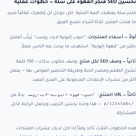
تحسين SEO متجر القهوة على سلة — خطوات عملية
متجر سلة يعطيك البنية التحتية. لكن جوجل لن يُظهرك تلقائياً مجرد
ما فتحت المتجر. ثلاثة أشياء تصنع الفرق:
أولاً — أسماء المنتجات
: “حبوب إثيوبية لايت روست” يُرتَّب أفضل
بكثير من “قهوة إثيوبية”. استهدف ما يبحث عنه الناس فعلاً.
ثانياً — وصف SEO لكل منتج
: وصف مكتوب بذكاء — 150 كلمة
تشرح الطعم ومصدر الحبة وطريقة التحضير الموصى بها — يفعل
أكثر من عشرات الإعلانات المدفوعة على المدى البعيد.
/حبوب-قهوة-اثيوبية-لايت-روست
ثالثاً — URL المنتج
:
بدلاً من
/p/12345abc
— هذا وحده يحسّن الترتيب ويجعل الرابط قابل
للمشاركة.
هذه الخطوات الثلاث تأخذ وقتاً إذا كان لديك عشرات المنتجات.