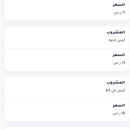
11 ر.س
آيس لاتيه
13 ر.س
آيس في 60
18 ر.س