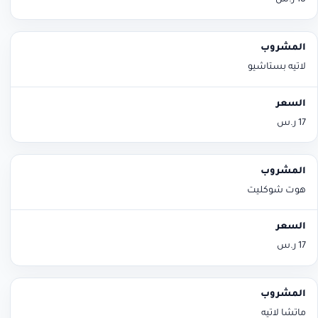
18 ر.س
لاتيه بستاشيو
17 ر.س
هوت شوكليت
17 ر.س
ماتشا لاتيه