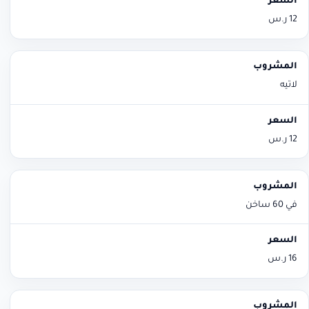
12 ر.س
لاتيه
12 ر.س
في 60 ساخن
16 ر.س