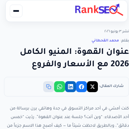
نشر ٣ يونيو ٢٠٢٦
بقلم:
محمد القحطاني
عنوان القهوة: المنيو الكامل
2026 مع الأسعار والفروع
شارك المقال:
كنت أمشي في أحد مراكز التسوق في جدة وهاتفي يرن برسالة من
أحد الأصدقاء: “وين أنت؟ جلسة عند عنوان القهوة”. ردّيت “خمس
دقائق”، وبالطريق لاحظت شيئاً ما — كيف أصبح هذا الاسم جزءاً من