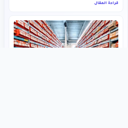
قراءة المقال
٣ يوليو ٢٠٢٦
ما هو SKU؟ دليل متجر سلة الشامل لإدارة المخزون
شرح كامل لـ SKU (وحدة حفظ المخزون) — ما هو، لماذا كل منتج