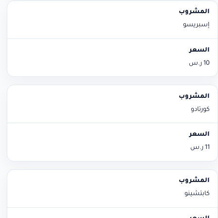
إسبريسو
10 ر.س
كورتادو
11 ر.س
كابتشينو