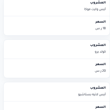
آيس وايت موكا
18 ر.س
كولد برو
20 ر.س
آيس لاتيه بستاشيو