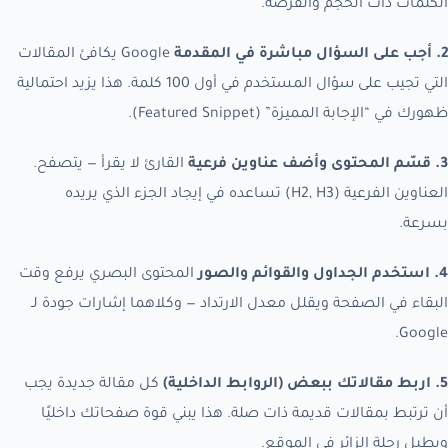
الكلمات ذات الحجم والفرصة.
2. أجب على السؤال مباشرة في المقدمة
Google يكافئ المقالات
التي تجيب على سؤال المستخدم في أول 100 كلمة. هذا يزيد احتمالية
ظهورك في “الإجابة المميزة” (Featured Snippet).
3. قسّم المحتوى وأضف عناوين فرعية
القارئ لا يقرأ — يتصفح.
العناوين الفرعية (H2, H3) تساعده في إيجاد الجزء الذي يريده
بسرعة.
4. استخدم الجداول والقوائم والصور
المحتوى البصري يرفع وقت
البقاء في الصفحة ويقلل معدل الارتداد — وكلاهما إشارات جودة لـ
Google.
5. اربط مقالاتك ببعض (الروابط الداخلية)
كل مقالة جديدة يجب
أن ترتبط بمقالات قديمة ذات صلة. هذا يبني قوة صفحاتك داخليًا
ويطيل رحلة الزائر في الموقع.