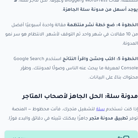
مستقلة، هناك WordPress وBlogger وغيرها. لكن لتاجر سلة،
لا
يوجد أسهل من مدونة سلة الجاهزة
.
الخطوة 4: ضع خطة نشر منتظمة
مقالة واحدة أسبوعيًا أفضل
من 10 مقالات في شهر واحد ثم التوقف لأشهر. الانتظام هو سر نمو
المدونة.
الخطوة 5: اكتب وحسّن واقرأ النتائج
استخدم Google Search
Console لمعرفة ما يبحث عنه الناس وصولًا لمدونتك، وطوّر
محتواك بناءً على البيانات.
مدونة سلة: الحل الجاهز لأصحاب المتاجر
إذا كنت تستخدم
سلة
لتشغيل متجرك، فأنت محظوظ — المنصة
توفر
تطبيق مدونة متجر
جاهزًا يمكنك تثبيته في دقائق والبدء فورًا.