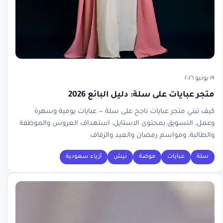
١٩ يونيو ٢٠٢٦
متجر عبايات على سلة: دليل البائع 2026
كيف تبني متجر عبايات ناجح على سلة — عبايات يومية وسهرة
وعمل، التسويق بمحتوى الاستايل، استهداف العروس والموظفة
والطالبة، ومواسم رمضان والعيد والزفاف
سلة
عبايات
موضة
نيش
أزياء سعودية