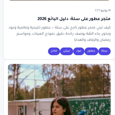
١٩ يونيو ٢٠٢٦
متجر عطور على سلة: دليل البائع 2026
كيف تبني متجر عطور ناجح على سلة — عطور خليجية وعالمية وعود
وبخور، بناء الثقة بوصف رائحة دقيق، نموذج العينات، ومواسم
رمضان والزفاف والهدايا
سلة
عطور
عود
نيش
فاخر