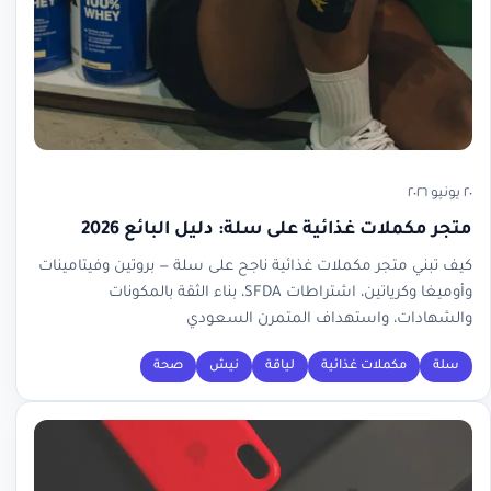
٢٠ يونيو ٢٠٢٦
متجر مكملات غذائية على سلة: دليل البائع 2026
كيف تبني متجر مكملات غذائية ناجح على سلة — بروتين وفيتامينات
وأوميغا وكرياتين، اشتراطات SFDA، بناء الثقة بالمكونات
والشهادات، واستهداف المتمرن السعودي
سلة
مكملات غذائية
لياقة
نيش
صحة