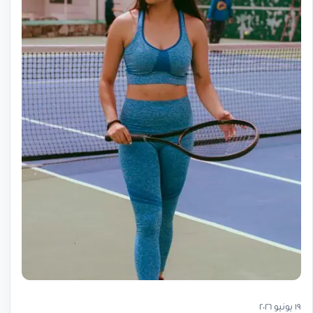
١٩ يونيو ٢٠٢٦