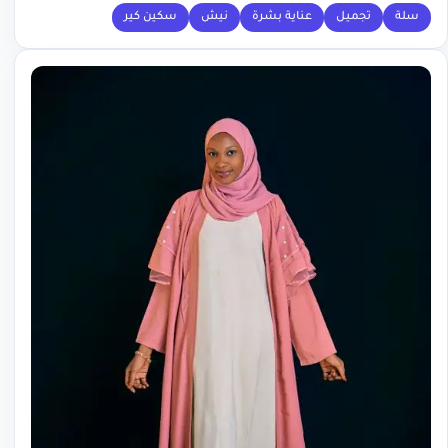
سلة
تجميل
عناية بشرة
نيش
سكين كير