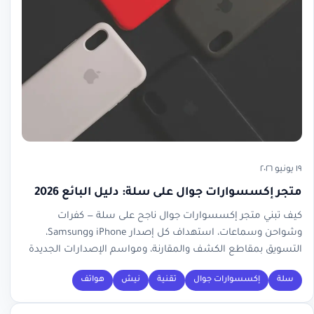
١٩ يونيو ٢٠٢٦
متجر إكسسوارات جوال على سلة: دليل البائع 2026
كيف تبني متجر إكسسوارات جوال ناجح على سلة — كفرات
وشواحن وسماعات، استهداف كل إصدار iPhone وSamsung،
التسويق بمقاطع الكشف والمقارنة، ومواسم الإصدارات الجديدة
سلة
إكسسوارات جوال
تقنية
نيش
هواتف