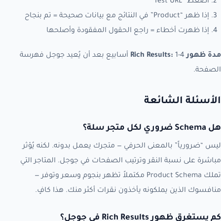
اضغط “Test URL”
إذا ظهر “Product” في النتائج مع بيانات صحيحة = تم بنجاح
إذا ظهرت أخطاء = راجع الحقول المفقودة وأصلحها
مدة ظهور Rich Results:
1-4 أسابيع بعد أن يُعيد جوجل فهرسة
الصفحة.
الأسئلة الشائعة
هل Schema ضروري لكل متجر سلة؟
ليس “ضرورياً” بالمعنى الحرفي — متجرك يعمل بدونه. لكنه يُؤثر
مباشرة على نسبة النقر وترتيب الصفحات في جوجل. المتاجر التي
تملك Product Schema مكتملاً تظهر بنجوم وسعر وتوفر —
منافسوك الذين يملكونه يأخذون نقرات أكثر منك. هذا كافٍ.
كم يستغرق ظهور Rich Results في جوجل؟