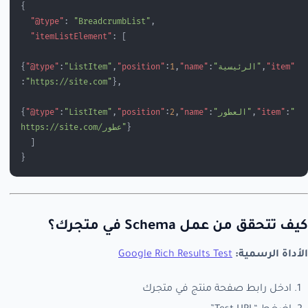
{
  "@type"
: 
"BreadcrumbList"
,
  "itemListElement"
: [
"item"
,
"الرئيسية"
:
"name"
,
1
:
"position"
,
"ListItem"
:
"@type"
{
:
"https://site.com"
},
"
:
"item"
,
"العطور"
:
"name"
,
2
:
"position"
,
"ListItem"
:
"@type"
{
}
https://site.com/عطور"
  ]
}
كيف تتحقق من عمل Schema في متجرك؟
الأداة الرسمية:
Google Rich Results Test
ادخل رابط صفحة منتج في متجرك