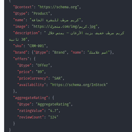
{
  "@context"
: 
"https://schema.org"
,
  "@type"
: 
"Product"
,
,
"كريم مرطب للبشرة الجافة"
: 
  "name"
,
"https://متجرك.com/img/كريم.jpg"
: 
  "image"
"كريم مرطب خفيف بزيت الأرغان — يمتص خلال 
: 
  "description"
,
30 ثانية"
  "sku"
: 
"CRM-001"
,
},
"اسم علامتك"
: 
"name"
, 
"Brand"
: 
"@type"
: {
  "brand"
  "offers"
: {
    "@type"
: 
"Offer"
,
    "price"
: 
"89"
,
    "priceCurrency"
: 
"SAR"
,
    "availability"
: 
"https://schema.org/InStock"
  },
  "aggregateRating"
: {
    "@type"
: 
"AggregateRating"
,
    "ratingValue"
: 
"4.7"
,
    "reviewCount"
: 
"124"
  }
}