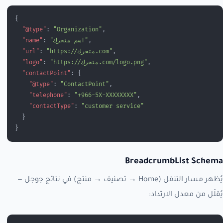
{
  "@type"
: 
"Organization"
,
,
"اسم متجرك"
: 
  "name"
,
"https://متجرك.com"
: 
  "url"
,
"https://متجرك.com/logo.png"
: 
  "logo"
  "contactPoint"
: {
    "@type"
: 
"ContactPoint"
,
    "telephone"
: 
"+966-5X-XXXXXXXX"
,
    "contactType"
: 
"customer service"
  }
}
BreadcrumbList Schema
يُظهر مسار التنقل (Home → تصنيف → منتج) في نتائج جوجل —
يُقلّل من معدل الارتداد: