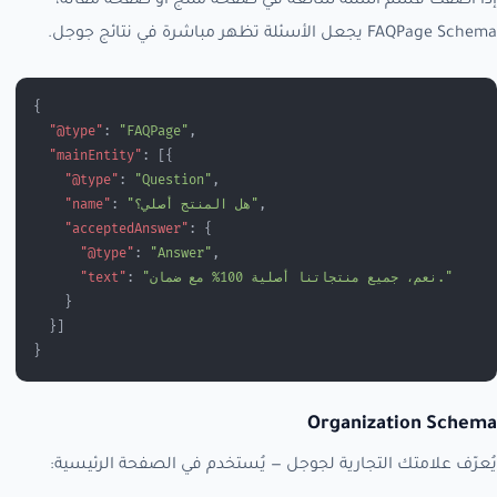
إذا أضفت قسم أسئلة شائعة في صفحة منتج أو صفحة مقالة،
FAQPage Schema يجعل الأسئلة تظهر مباشرة في نتائج جوجل.
{
  "@type"
: 
"FAQPage"
,
  "mainEntity"
: [{
    "@type"
: 
"Question"
,
,
"هل المنتج أصلي؟"
: 
    "name"
    "acceptedAnswer"
: {
      "@type"
: 
"Answer"
,
"نعم، جميع منتجاتنا أصلية 100% مع ضمان."
: 
      "text"
    }
  }]
}
Organization Schema
يُعرّف علامتك التجارية لجوجل — يُستخدم في الصفحة الرئيسية: