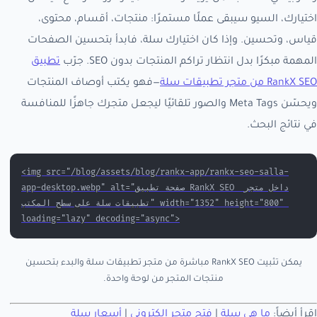
اختيارك، السيو سيبقى عملًا مستمرًا: منتجات، أقسام، محتوى،
قياس، وتحسين. وإذا كان اختيارك سلة، فابدأ بتحسين الصفحات
المهمة مبكرًا بدل انتظار تراكم المنتجات بدون SEO. جرّب
تطبيق
RankX SEO من متجر تطبيقات سلة
—فهو يكتب أوصاف المنتجات
ويحسّن Meta Tags والصور تلقائيًا ليجعل متجرك جاهزًا للمنافسة
في نتائج البحث.
<img src="/blog/assets/blog/rankx-app/rankx-seo-salla-
app-desktop.webp" alt="صفحة تطبيق RankX SEO داخل متجر 
تطبيقات سلة على سطح المكتب" width="1352" height="800" 
loading="lazy" decoding="async">
يمكن تثبيت RankX SEO مباشرة من متجر تطبيقات سلة والبدء بتحسين
منتجات المتجر من لوحة واحدة.
اقرأ أيضاً:
ما هي سلة
|
فتح متجر إلكتروني
|
أسعار سلة